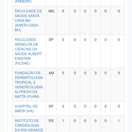
(FAMERP)
Planalto
FACULDADE DE
MG
0
0
0
0
0
0
SAÚDE SANTA
CASA BH
(SANTA CASA
BH)
FACULDADE
SP
0
0
0
0
0
0
ISRAELITA DE
CIÊNCIAS DA
SAÚDE ALBERT
EINSTEIN
(FICSAE)
FUNDAÇÃO DE
AM
0
0
0
0
0
0
DERMATOLOGIA
TROPICAL E
VENEREOLOGIA
ALFREDO DA
MATTA (FUAM)
HOSPITAL DE
SP
0
0
0
0
0
0
AMOR (HA)
INSTITUTO DE
RS
1
0
0
0
0
1
CARDIOLOGIA
DO RIO GRANDE