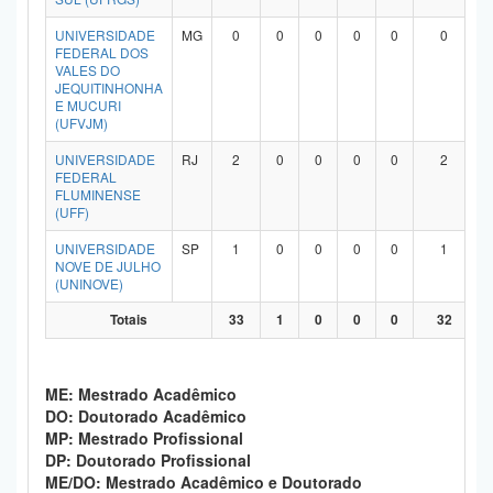
UNIVERSIDADE
MG
0
0
0
0
0
0
FEDERAL DOS
VALES DO
JEQUITINHONHA
E MUCURI
(UFVJM)
UNIVERSIDADE
RJ
2
0
0
0
0
2
FEDERAL
FLUMINENSE
(UFF)
UNIVERSIDADE
SP
1
0
0
0
0
1
NOVE DE JULHO
(UNINOVE)
Totais
33
1
0
0
0
32
ME: Mestrado Acadêmico
DO: Doutorado Acadêmico
MP: Mestrado Profissional
DP: Doutorado Profissional
ME/DO: Mestrado Acadêmico e Doutorado