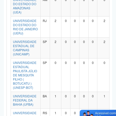
DO ESTADO DO
AMAZONAS
(UEA)
UNIVERSIDADE
RJ
2
0
0
0
0
2
DO ESTADO DO
RIO DE JANEIRO
(UERJ)
UNIVERSIDADE
SP
2
0
0
0
0
2
ESTADUAL DE
CAMPINAS
(UNICAMP)
UNIVERSIDADE
SP
0
0
0
0
0
0
ESTADUAL
PAULISTA JÚLIO
DE MESQUITA
FILHO (
BOTUCATU )
(UNESP-BOT)
UNIVERSIDADE
BA
1
0
0
0
0
1
FEDERAL DA
BAHIA (UFBA)
UNIVERSIDADE
RS
1
0
0
0
0
1