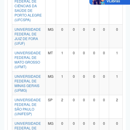
FEDERAL DE
CIÊNCIAS DA
SAÚDE DE
PORTO ALEGRE
(UFCSPA)
UNIVERSIDADE
MG
0
0
0
0
0
0
FEDERAL DE
JUIZ DE FORA
(UFJF)
UNIVERSIDADE
MT
1
0
0
0
0
1
FEDERAL DE
MATO GROSSO
(UFMT)
UNIVERSIDADE
MG
1
0
0
0
0
1
FEDERAL DE
MINAS GERAIS
(UFMG)
UNIVERSIDADE
SP
2
0
0
0
0
2
FEDERAL DE
SÃO PAULO
(UNIFESP)
UNIVERSIDADE
MG
0
0
0
0
0
0
FEDERAL DE