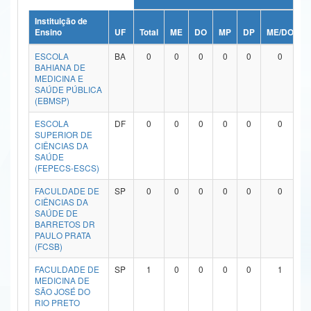
Ministério da Ciência, Tecnologia, Inovações e Comunicações
Instituição de
Ensino
UF
Total
ME
DO
MP
DP
ME/DO
M
Ministério do Meio Ambiente
ESCOLA
BA
0
0
0
0
0
0
BAHIANA DE
Ministério do Turismo
MEDICINA E
SAÚDE PÚBLICA
(EBMSP)
Ministério do Desenvolvimento Regional
ESCOLA
DF
0
0
0
0
0
0
Controladoria-Geral da União
SUPERIOR DE
CIÊNCIAS DA
SAÚDE
Ministério da Mulher, da Família e dos Direitos Humanos
(FEPECS-ESCS)
Secretaria-Geral
FACULDADE DE
SP
0
0
0
0
0
0
CIÊNCIAS DA
Secretaria de Governo
SAÚDE DE
BARRETOS DR
PAULO PRATA
Gabinete de Segurança Institucional
(FCSB)
Advocacia-Geral da União
FACULDADE DE
SP
1
0
0
0
0
1
MEDICINA DE
SÃO JOSÉ DO
Banco Central do Brasil
RIO PRETO