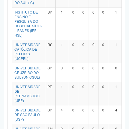
DO SUL (IC)
INSTITUTO DE
SP
1
0
0
0
0
1
ENSINO E
PESQUISA DO
HOSPITAL SÍRIO-
LIBANÊS (IEP-
HSL)
UNIVERSIDADE
RS
1
0
0
0
0
1
CATÓLICA DE
PELOTAS
(UCPEL)
UNIVERSIDADE
SP
0
0
0
0
0
0
CRUZEIRO DO
SUL (UNICSUL)
UNIVERSIDADE
PE
1
0
0
0
0
1
DE
PERNAMBUCO
(UPE)
UNIVERSIDADE
SP
4
0
0
0
0
4
DE SÃO PAULO
(USP)
UNIVERSIDADE
AM
0
0
0
0
0
0