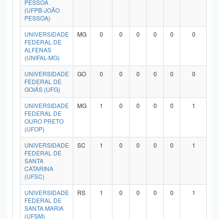
PESSOA
Planalto
(UFPB-JOÃO
PESSOA)
UNIVERSIDADE
MG
0
0
0
0
0
0
FEDERAL DE
ALFENAS
(UNIFAL-MG)
UNIVERSIDADE
GO
0
0
0
0
0
0
FEDERAL DE
GOIÁS (UFG)
UNIVERSIDADE
MG
1
0
0
0
0
1
FEDERAL DE
OURO PRETO
(UFOP)
UNIVERSIDADE
SC
1
0
0
0
0
1
FEDERAL DE
SANTA
CATARINA
(UFSC)
UNIVERSIDADE
RS
1
0
0
0
0
1
FEDERAL DE
SANTA MARIA
(UFSM)