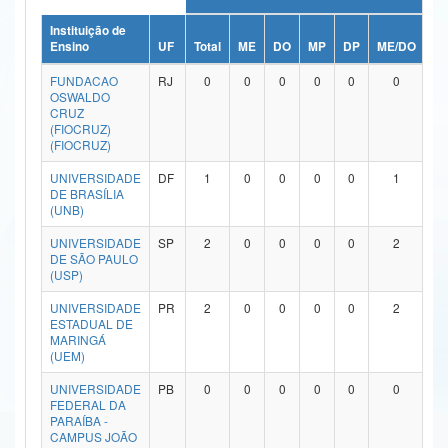
Ministério da Ciência, Tecnologia, Inovações e Comunicações
Instituição de
Ensino
UF
Total
ME
DO
MP
DP
ME/DO
M
Ministério do Meio Ambiente
FUNDACAO
RJ
0
0
0
0
0
0
OSWALDO
Ministério do Turismo
CRUZ
(FIOCRUZ)
(FIOCRUZ)
Ministério do Desenvolvimento Regional
UNIVERSIDADE
DF
1
0
0
0
0
1
Controladoria-Geral da União
DE BRASÍLIA
(UNB)
Ministério da Mulher, da Família e dos Direitos Humanos
UNIVERSIDADE
SP
2
0
0
0
0
2
DE SÃO PAULO
Secretaria-Geral
(USP)
Secretaria de Governo
UNIVERSIDADE
PR
2
0
0
0
0
2
ESTADUAL DE
MARINGÁ
Gabinete de Segurança Institucional
(UEM)
Advocacia-Geral da União
UNIVERSIDADE
PB
0
0
0
0
0
0
FEDERAL DA
PARAÍBA -
Banco Central do Brasil
CAMPUS JOÃO