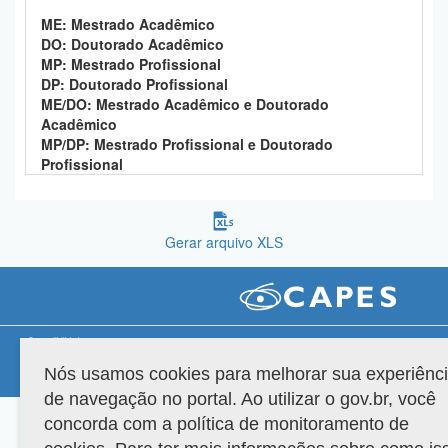
Planalto
ME: Mestrado Acadêmico
DO: Doutorado Acadêmico
MP: Mestrado Profissional
DP: Doutorado Profissional
ME/DO: Mestrado Acadêmico e Doutorado
Acadêmico
MP/DP: Mestrado Profissional e Doutorado
Profissional
Gerar arquivo XLS
Compatibilidade
Nós usamos cookies para melhorar sua experiênc
Versão do sistema: 3.88.9
Copyright 2022 Capes. Todos os direitos reservados.
de navegação no portal. Ao utilizar o gov.br, você
concorda com a política de monitoramento de