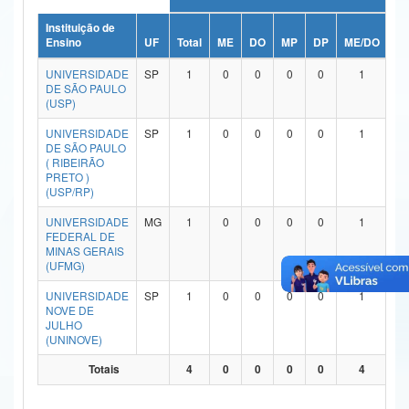
Ministério da Ciência, Tecnologia, Inovações e Comunicações
Instituição de
Ensino
UF
Total
ME
DO
MP
DP
ME/DO
M
Ministério do Meio Ambiente
UNIVERSIDADE
SP
1
0
0
0
0
1
DE SÃO PAULO
Ministério do Turismo
(USP)
UNIVERSIDADE
SP
1
0
0
0
0
1
Ministério do Desenvolvimento Regional
DE SÃO PAULO
( RIBEIRÃO
Controladoria-Geral da União
PRETO )
(USP/RP)
Ministério da Mulher, da Família e dos Direitos Humanos
UNIVERSIDADE
MG
1
0
0
0
0
1
FEDERAL DE
Secretaria-Geral
MINAS GERAIS
(UFMG)
Secretaria de Governo
UNIVERSIDADE
SP
1
0
0
0
0
1
NOVE DE
Gabinete de Segurança Institucional
JULHO
(UNINOVE)
Advocacia-Geral da União
Totais
4
0
0
0
0
4
Banco Central do Brasil