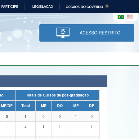
PARTICIPE
LEGISLAÇÃO
ÓRGÃOS DO GOVERNO
stério da Economia
Ministério da Infraestrutura
stério de Minas e Energia
Ministério da Ciência,
Tecnologia, Inovações e
ACESSO RESTRITO
Comunicações
tério da Mulher, da Família
Secretaria-Geral
s Direitos Humanos
lto
uação
Totais de Cursos de pós-graduação
MP/DP
Total
ME
DO
MP
DP
0
1
0
0
1
0
1
4
1
1
1
1