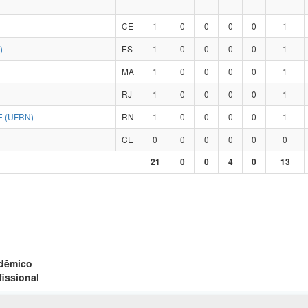
CE
1
0
0
0
0
1
)
ES
1
0
0
0
0
1
MA
1
0
0
0
0
1
RJ
1
0
0
0
0
1
 (UFRN)
RN
1
0
0
0
0
1
CE
0
0
0
0
0
0
21
0
0
4
0
13
adêmico
fissional