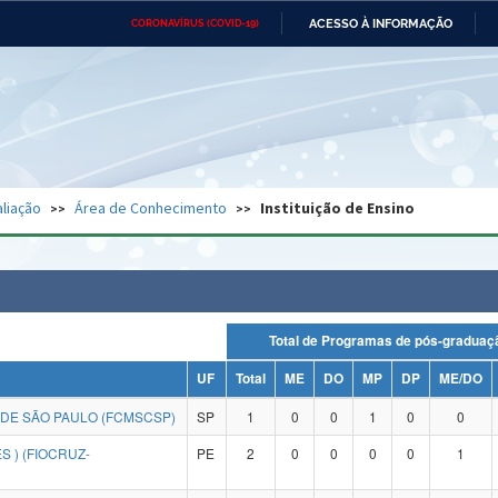
ACESSO À INFORMAÇÃO
CORONAVÍRUS (COVID-19)
Ministério da Defesa
Ministério das Relações
Mini
Exteriores
IR
PARA
O
CONTEÚDO
Ministério da Cidadania
Ministério da Saúde
Mini
Ministério do Desenvolvimento
Controladoria-Geral da União
Minis
Regional
e do
liação
Área de Conhecimento
Instituição de Ensino
Advocacia-Geral da União
Banco Central do Brasil
Plana
Total de Programas de pós-grad
UF
Total
ME
DO
MP
DP
ME/DO
 DE SÃO PAULO (FCMSCSP)
SP
1
0
0
1
0
0
 ) (FIOCRUZ-
PE
2
0
0
0
0
1