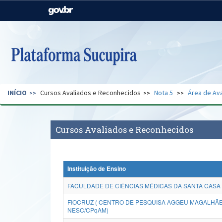
Casa Civil
Ministério da Justiça e
Segurança Pública
Ministério da Agricultura,
Ministério da Educação
Pecuária e Abastecimento
Ministério do Meio Ambiente
Ministério do Turismo
INÍCIO
Cursos Avaliados e Reconhecidos
Nota 5
Área de Ava
Secretaria de Governo
Gabinete de Segurança
Institucional
Cursos Avaliados e Reconhecidos
Instituição de Ensino
FACULDADE DE CIÊNCIAS MÉDICAS DA SANTA CASA
FIOCRUZ ( CENTRO DE PESQUISA AGGEU MAGALHÃES
NESC/CPqAM)