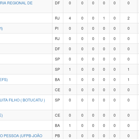
RIA REGIONAL DE
DF
0
0
0
0
0
0
RJ
4
0
0
1
0
2
I)
PI
0
0
0
0
0
0
RJ
0
0
0
0
0
0
DF
0
0
0
0
0
0
SP
0
0
0
0
0
0
SP
1
0
0
0
0
1
EFS)
BA
1
0
0
0
0
1
CE
0
0
0
0
0
0
ITA FILHO ( BOTUCATU )
SP
0
0
0
0
0
0
E)
CE
0
0
0
0
0
0
BA
1
0
0
0
0
0
ÃO PESSOA (UFPB-JOÃO
PB
0
0
0
0
0
0