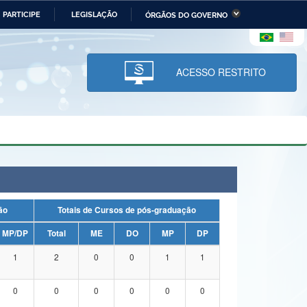
PARTICIPE
LEGISLAÇÃO
ÓRGÃOS DO GOVERNO
stério da Economia
Ministério da Infraestrutura
stério de Minas e Energia
Ministério da Ciência,
Tecnologia, Inovações e
ACESSO RESTRITO
Comunicações
tério da Mulher, da Família
Secretaria-Geral
s Direitos Humanos
lto
uação
Totais de Cursos de pós-graduação
MP/DP
Total
ME
DO
MP
DP
1
2
0
0
1
1
0
0
0
0
0
0