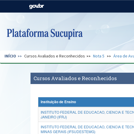
Casa Civil
Ministério da Justiça e
Segurança Pública
Ministério da Agricultura,
Ministério da Educação
Pecuária e Abastecimento
Ministério do Meio Ambiente
Ministério do Turismo
INÍCIO
Cursos Avaliados e Reconhecidos
Nota 5
Área de Ava
Secretaria de Governo
Gabinete de Segurança
Institucional
Cursos Avaliados e Reconhecidos
Instituição de Ensino
INSTITUTO FEDERAL DE EDUCACAO, CIENCIA E TEC
JANEIRO (IFRJ)
INSTITUTO FEDERAL DE EDUCACAO, CIENCIA E TE
MINAS GERAIS (IFSUDESTEMG)