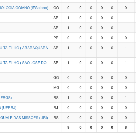
OLOGIA GOIANO (IFGoiano)
GO
0
0
0
0
0
0
SP
1
0
0
0
0
1
SP
1
0
0
0
0
1
PR
0
0
0
0
0
0
UITA FILHO ( ARARAQUARA
SP
1
0
0
0
0
1
ITA FILHO ( SÃO JOSÉ DO
SP
1
0
0
0
0
1
GO
0
0
0
0
0
0
MG
0
0
0
0
0
0
UFRGS)
RS
1
0
0
0
0
1
 (UFRRJ)
RJ
0
0
0
0
0
0
UAI E DAS MISSÕES (URI)
RS
0
0
0
0
0
0
9
0
0
0
0
8