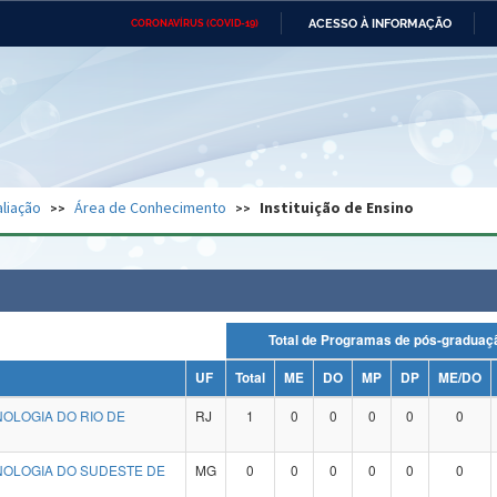
ACESSO À INFORMAÇÃO
CORONAVÍRUS (COVID-19)
Ministério da Defesa
Ministério das Relações
Mini
Exteriores
IR
PARA
O
CONTEÚDO
Ministério da Cidadania
Ministério da Saúde
Mini
Ministério do Desenvolvimento
Controladoria-Geral da União
Minis
Regional
e do
liação
Área de Conhecimento
Instituição de Ensino
Advocacia-Geral da União
Banco Central do Brasil
Plana
Total de Programas de pós-grad
UF
Total
ME
DO
MP
DP
ME/DO
NOLOGIA DO RIO DE
RJ
1
0
0
0
0
0
CNOLOGIA DO SUDESTE DE
MG
0
0
0
0
0
0