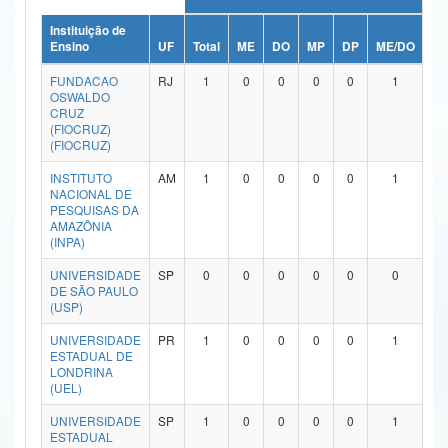
Ministério da Ciência, Tecnologia, Inovações e Comunicações
Instituição de
Ensino
UF
Total
ME
DO
MP
DP
ME/DO
MP
Ministério do Meio Ambiente
FUNDACAO
RJ
1
0
0
0
0
1
OSWALDO
Ministério do Turismo
CRUZ
(FIOCRUZ)
(FIOCRUZ)
Ministério do Desenvolvimento Regional
INSTITUTO
AM
1
0
0
0
0
1
Controladoria-Geral da União
NACIONAL DE
PESQUISAS DA
AMAZÔNIA
Ministério da Mulher, da Família e dos Direitos Humanos
(INPA)
Secretaria-Geral
UNIVERSIDADE
SP
0
0
0
0
0
0
DE SÃO PAULO
Secretaria de Governo
(USP)
UNIVERSIDADE
PR
1
0
0
0
0
1
Gabinete de Segurança Institucional
ESTADUAL DE
LONDRINA
Advocacia-Geral da União
(UEL)
UNIVERSIDADE
SP
1
0
0
0
0
1
Banco Central do Brasil
ESTADUAL