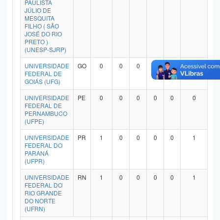
PAULISTA
Planalto
JÚLIO DE
MESQUITA
FILHO ( SÃO
JOSÉ DO RIO
PRETO )
(UNESP-SJRP)
UNIVERSIDADE
GO
0
0
0
0
0
0
FEDERAL DE
GOIÁS (UFG)
UNIVERSIDADE
PE
0
0
0
0
0
0
FEDERAL DE
PERNAMBUCO
(UFPE)
UNIVERSIDADE
PR
1
0
0
0
0
1
FEDERAL DO
PARANÁ
(UFPR)
UNIVERSIDADE
RN
1
0
0
0
0
1
FEDERAL DO
RIO GRANDE
DO NORTE
(UFRN)