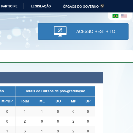
PARTICIPE
LEGISLAÇÃO
ÓRGÃOS DO GOVERNO
stério da Economia
Ministério da Infraestrutura
stério de Minas e Energia
Ministério da Ciência,
Tecnologia, Inovações e
ACESSO RESTRITO
Comunicações
tério da Mulher, da Família
Secretaria-Geral
s Direitos Humanos
lto
duação
Totais de Cursos de pós-graduação
MP/DP
Total
ME
DO
MP
DP
0
1
1
0
0
0
0
2
0
0
2
0
1
6
1
3
2
0