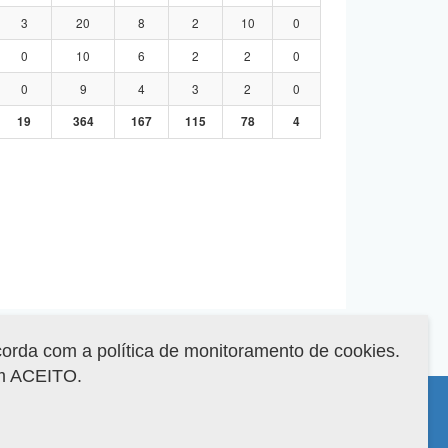
3
20
8
2
10
0
0
10
6
2
2
0
0
9
4
3
2
0
19
364
167
115
78
4
corda com a política de monitoramento de cookies.
em ACEITO.