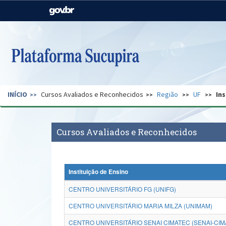
Casa Civil
Ministério da Justiça e
Segurança Pública
Ministério da Agricultura,
Ministério da Educação
Pecuária e Abastecimento
Ministério do Meio Ambiente
Ministério do Turismo
INÍCIO
Cursos Avaliados e Reconhecidos
Região
UF
Ins
Secretaria de Governo
Gabinete de Segurança
Institucional
Cursos Avaliados e Reconhecidos
Instituição de Ensino
CENTRO UNIVERSITÁRIO FG (UNIFG)
CENTRO UNIVERSITÁRIO MARIA MILZA (UNIMAM)
CENTRO UNIVERSITÁRIO SENAI CIMATEC (SENAI-CIM