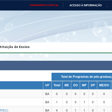
ACESSO À INFORMAÇÃO
CORONAVÍRUS (COVID-19)
Ministério da Defesa
Ministério das Relações
Mini
Exteriores
IR
PARA
O
CONTEÚDO
Ministério da Cidadania
Ministério da Saúde
Mini
Ministério do Desenvolvimento
Controladoria-Geral da União
Minis
Regional
e do
tituição de Ensino
Advocacia-Geral da União
Banco Central do Brasil
Plana
Total de Programas de pós-gra
UF
Total
ME
DO
MP
DP
ME/DO
BA
0
0
0
0
0
0
BA
1
0
0
1
0
0
ATEC)
BA
4
0
1
1
0
1