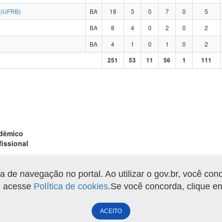
(UFRB)
BA
18
3
0
7
0
5
BA
8
4
0
2
0
2
BA
4
1
0
1
0
2
251
53
11
56
1
111
adêmico
fissional
de navegação no portal. Ao utilizar o gov.br, você con
Gerar arquivo XLS
o, acesse
Política de cookies
.Se você concorda, clique 
ACEITO