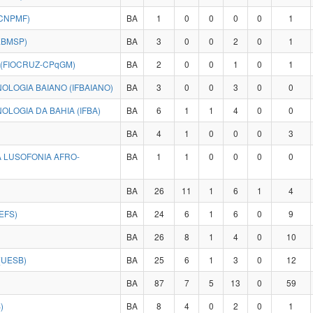
CNPMF)
BA
1
0
0
0
0
1
EBMSP)
BA
3
0
0
2
0
1
 (FIOCRUZ-CPqGM)
BA
2
0
0
1
0
1
OLOGIA BAIANO (IFBAIANO)
BA
3
0
0
3
0
0
OLOGIA DA BAHIA (IFBA)
BA
6
1
1
4
0
0
BA
4
1
0
0
0
3
 LUSOFONIA AFRO-
BA
1
1
0
0
0
0
BA
26
11
1
6
1
4
EFS)
BA
24
6
1
6
0
9
BA
26
8
1
4
0
10
(UESB)
BA
25
6
1
3
0
12
BA
87
7
5
13
0
59
)
BA
8
4
0
2
0
1