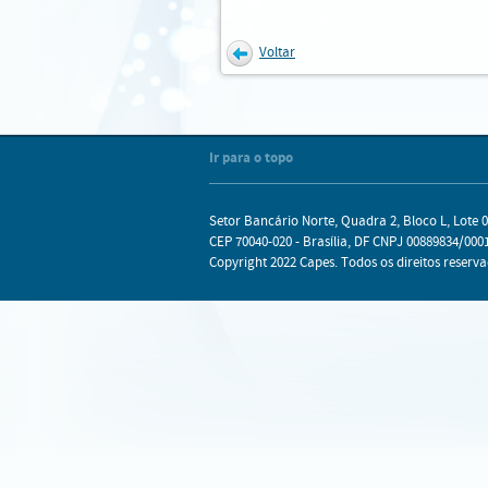
Voltar
Internet Explorer
Mozilla Firefox
Chrome
Safari
Ir para o topo
Setor Bancário Norte, Quadra 2, Bloco L, Lote 0
CEP 70040-020 - Brasília, DF CNPJ 00889834/0001
Copyright 2022 Capes. Todos os direitos reserva