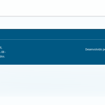
6,
Desenvolvido 
-08 -
dos.