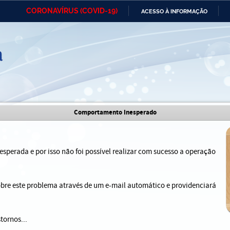
CORONAVÍRUS (COVID-19)
ACESSO À INFORMAÇÃO
Ministério da Defesa
Ministério das Relações
Mini
IR
Exteriores
PARA
O
CONTEÚDO
Ministério da Cidadania
Ministério da Saúde
Mini
Ministério do Desenvolvimento
Controladoria-Geral da União
Minis
Comportamento Inesperado
Regional
e do
Advocacia-Geral da União
Banco Central do Brasil
Plana
sperada e por isso não foi possível realizar com sucesso a operação
sobre este problema através de um e-mail automático e providenciará
tornos...