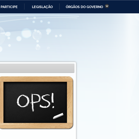
PARTICIPE
LEGISLAÇÃO
ÓRGÃOS DO GOVERNO
stério da Economia
Ministério da Infraestrutura
stério de Minas e Energia
Ministério da Ciência,
Tecnologia, Inovações e
Comunicações
tério da Mulher, da Família
Secretaria-Geral
s Direitos Humanos
lto