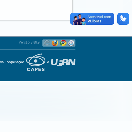
Versão 3.88.9
pela Cooperação
e