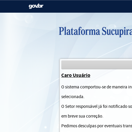
Casa Civil
Ministério da Justiça e
Segurança Pública
Ministério da Agricultura,
Ministério da Educação
Pecuária e Abastecimento
Ministério do Meio Ambiente
Ministério do Turismo
Caro Usuário
Secretaria de Governo
Gabinete de Segurança
O sistema comportou-se de maneira ine
Institucional
selecionada.
O Setor responsável já foi notificado 
em breve sua correção.
Pedimos desculpas por eventuais trans