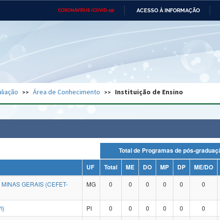
ACESSO À INFORMAÇÃO
CORONAVÍRUS (COVID-19)
Ministério da Defesa
Ministério das Relações
Mini
Exteriores
IR
PARA
O
CONTEÚDO
Ministério da Cidadania
Ministério da Saúde
Mini
Ministério do Desenvolvimento
Controladoria-Geral da União
Minis
Regional
e do
liação
Área de Conhecimento
Instituição de Ensino
Advocacia-Geral da União
Banco Central do Brasil
Plana
Total de Programas de pós-grad
UF
Total
ME
DO
MP
DP
ME/DO
MINAS GERAIS (CEFET-
MG
0
0
0
0
0
0
I)
PI
0
0
0
0
0
0