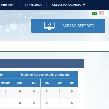
PARTICIPE
LEGISLAÇÃO
ÓRGÃOS DO GOVERNO
stério da Economia
Ministério da Infraestrutura
stério de Minas e Energia
Ministério da Ciência,
Tecnologia, Inovações e
ACESSO RESTRITO
Comunicações
tério da Mulher, da Família
Secretaria-Geral
s Direitos Humanos
lto
uação
Totais de Cursos de pós-graduação
MP/DP
Total
ME
DO
MP
DP
0
0
0
0
0
0
0
0
0
0
0
0