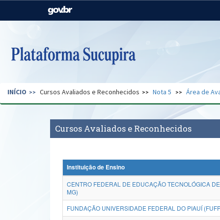
Casa Civil
Ministério da Justiça e
Segurança Pública
Ministério da Agricultura,
Ministério da Educação
Pecuária e Abastecimento
Ministério do Meio Ambiente
Ministério do Turismo
INÍCIO
Cursos Avaliados e Reconhecidos
Nota 5
Área de Ava
Secretaria de Governo
Gabinete de Segurança
Institucional
Cursos Avaliados e Reconhecidos
Instituição de Ensino
CENTRO FEDERAL DE EDUCAÇÃO TECNOLÓGICA DE 
MG)
FUNDAÇÃO UNIVERSIDADE FEDERAL DO PIAUÍ (FUFP