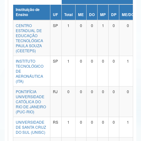
Ministério da Ciência, Tecnologia, Inovações e Comunicações
Instituição de
Ensino
UF
Total
ME
DO
MP
DP
ME/DO
Ministério do Meio Ambiente
CENTRO
SP
1
0
0
1
0
0
ESTADUAL DE
Ministério do Turismo
EDUCAÇÃO
TECNOLÓGICA
PAULA SOUZA
Ministério do Desenvolvimento Regional
(CEETEPS)
Controladoria-Geral da União
INSTITUTO
SP
1
0
0
0
0
1
TECNOLÓGICO
DE
Ministério da Mulher, da Família e dos Direitos Humanos
AERONÁUTICA
(ITA)
Secretaria-Geral
PONTIFÍCIA
RJ
0
0
0
0
0
0
Secretaria de Governo
UNIVERSIDADE
CATÓLICA DO
RIO DE JANEIRO
Gabinete de Segurança Institucional
(PUC-RIO)
Advocacia-Geral da União
UNIVERSIDADE
RS
1
0
0
0
0
1
DE SANTA CRUZ
DO SUL (UNISC)
Banco Central do Brasil