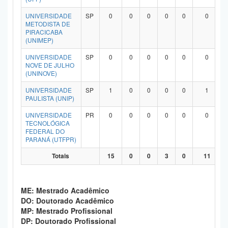
UNIVERSIDADE
SP
0
0
0
0
0
0
METODISTA DE
PIRACICABA
(UNIMEP)
UNIVERSIDADE
SP
0
0
0
0
0
0
NOVE DE JULHO
(UNINOVE)
UNIVERSIDADE
SP
1
0
0
0
0
1
PAULISTA (UNIP)
UNIVERSIDADE
PR
0
0
0
0
0
0
TECNOLÓGICA
FEDERAL DO
PARANÁ (UTFPR)
Totais
15
0
0
3
0
11
ME: Mestrado Acadêmico
DO: Doutorado Acadêmico
MP: Mestrado Profissional
DP: Doutorado Profissional