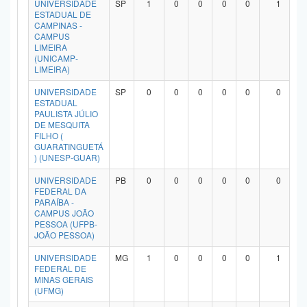
UNIVERSIDADE
SP
1
0
0
0
0
1
Planalto
ESTADUAL DE
CAMPINAS -
CAMPUS
LIMEIRA
(UNICAMP-
LIMEIRA)
UNIVERSIDADE
SP
0
0
0
0
0
0
ESTADUAL
PAULISTA JÚLIO
DE MESQUITA
FILHO (
GUARATINGUETÁ
) (UNESP-GUAR)
UNIVERSIDADE
PB
0
0
0
0
0
0
FEDERAL DA
PARAÍBA -
CAMPUS JOÃO
PESSOA (UFPB-
JOÃO PESSOA)
UNIVERSIDADE
MG
1
0
0
0
0
1
FEDERAL DE
MINAS GERAIS
(UFMG)