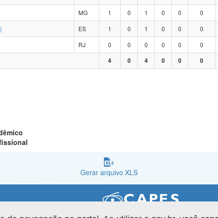
MG
1
0
1
0
0
0
)
ES
1
0
1
0
0
0
RJ
0
0
0
0
0
0
4
0
4
0
0
0
adêmico
fissional
Gerar arquivo XLS