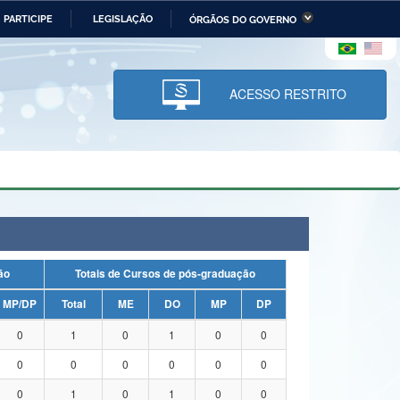
PARTICIPE
LEGISLAÇÃO
ÓRGÃOS DO GOVERNO
stério da Economia
Ministério da Infraestrutura
stério de Minas e Energia
Ministério da Ciência,
Tecnologia, Inovações e
ACESSO RESTRITO
Comunicações
tério da Mulher, da Família
Secretaria-Geral
s Direitos Humanos
lto
uação
Totais de Cursos de pós-graduação
MP/DP
Total
ME
DO
MP
DP
0
1
0
1
0
0
0
0
0
0
0
0
0
1
0
1
0
0