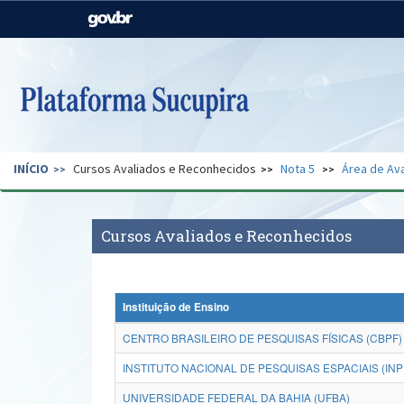
Casa Civil
Ministério da Justiça e
Segurança Pública
Ministério da Agricultura,
Ministério da Educação
Pecuária e Abastecimento
Ministério do Meio Ambiente
Ministério do Turismo
INÍCIO
Cursos Avaliados e Reconhecidos
Nota 5
Área de Ava
Secretaria de Governo
Gabinete de Segurança
Institucional
Cursos Avaliados e Reconhecidos
Instituição de Ensino
CENTRO BRASILEIRO DE PESQUISAS FÍSICAS (CBPF)
INSTITUTO NACIONAL DE PESQUISAS ESPACIAIS (INP
UNIVERSIDADE FEDERAL DA BAHIA (UFBA)