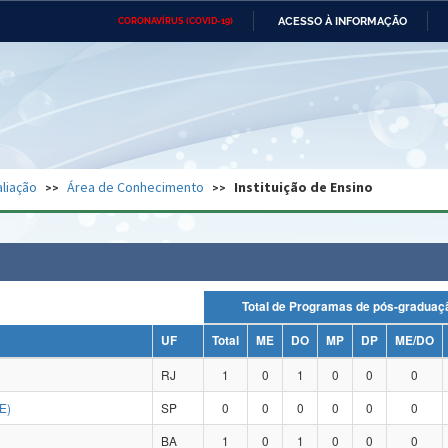
ACESSO À INFORMAÇÃO
CORONAVÍRUS (COVID-19)
Ministério da Defesa
Ministério das Relações
Mini
Exteriores
IR
PARA
O
CONTEÚDO
Ministério da Cidadania
Ministério da Saúde
Mini
Ministério do Desenvolvimento
Controladoria-Geral da União
Minis
Regional
e do
liação
Área de Conhecimento
Instituição de Ensino
Advocacia-Geral da União
Banco Central do Brasil
Plana
Total de Programas de pós-grad
UF
Total
ME
DO
MP
DP
ME/DO
RJ
1
0
1
0
0
0
E)
SP
0
0
0
0
0
0
BA
1
0
1
0
0
0