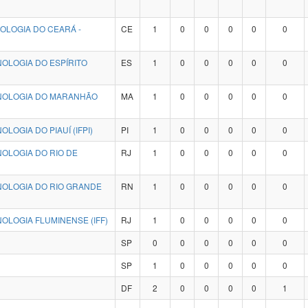
OLOGIA DO CEARÁ -
CE
1
0
0
0
0
0
NOLOGIA DO ESPÍRITO
ES
1
0
0
0
0
0
CNOLOGIA DO MARANHÃO
MA
1
0
0
0
0
0
LOGIA DO PIAUÍ (IFPI)
PI
1
0
0
0
0
0
NOLOGIA DO RIO DE
RJ
1
0
0
0
0
0
NOLOGIA DO RIO GRANDE
RN
1
0
0
0
0
0
OLOGIA FLUMINENSE (IFF)
RJ
1
0
0
0
0
0
SP
0
0
0
0
0
0
SP
1
0
0
0
0
0
DF
2
0
0
0
0
1