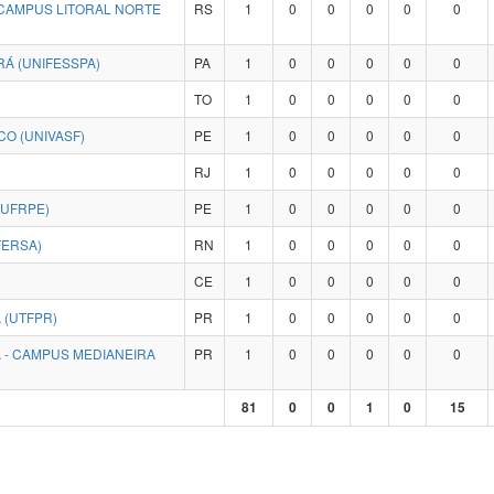
 CAMPUS LITORAL NORTE
RS
1
0
0
0
0
0
Á (UNIFESSPA)
PA
1
0
0
0
0
0
TO
1
0
0
0
0
0
O (UNIVASF)
PE
1
0
0
0
0
0
RJ
1
0
0
0
0
0
(UFRPE)
PE
1
0
0
0
0
0
FERSA)
RN
1
0
0
0
0
0
CE
1
0
0
0
0
0
 (UTFPR)
PR
1
0
0
0
0
0
 - CAMPUS MEDIANEIRA
PR
1
0
0
0
0
0
81
0
0
1
0
15