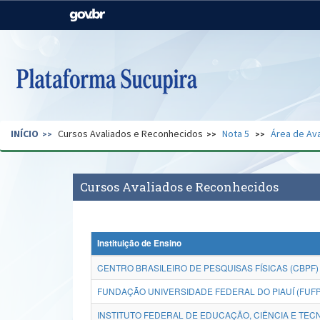
Casa Civil
Ministério da Justiça e
Segurança Pública
Ministério da Agricultura,
Ministério da Educação
Pecuária e Abastecimento
Ministério do Meio Ambiente
Ministério do Turismo
INÍCIO
Cursos Avaliados e Reconhecidos
Nota 5
Área de Ava
Secretaria de Governo
Gabinete de Segurança
Institucional
Cursos Avaliados e Reconhecidos
Instituição de Ensino
CENTRO BRASILEIRO DE PESQUISAS FÍSICAS (CBPF)
FUNDAÇÃO UNIVERSIDADE FEDERAL DO PIAUÍ (FUFP
INSTITUTO FEDERAL DE EDUCAÇÃO, CIÊNCIA E TE