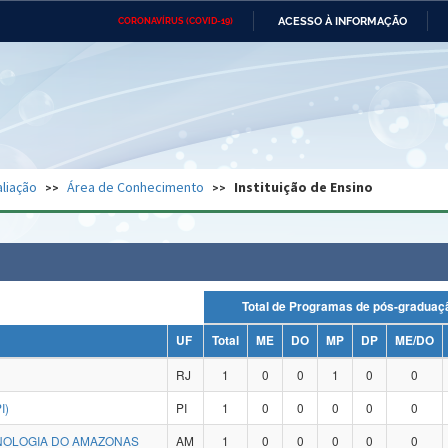
ACESSO À INFORMAÇÃO
CORONAVÍRUS (COVID-19)
Ministério da Defesa
Ministério das Relações
Mini
Exteriores
IR
PARA
O
CONTEÚDO
Ministério da Cidadania
Ministério da Saúde
Mini
Ministério do Desenvolvimento
Controladoria-Geral da União
Minis
Regional
e do
liação
Área de Conhecimento
Instituição de Ensino
Advocacia-Geral da União
Banco Central do Brasil
Plana
Total de Programas de pós-grad
UF
Total
ME
DO
MP
DP
ME/DO
RJ
1
0
0
1
0
0
I)
PI
1
0
0
0
0
0
CNOLOGIA DO AMAZONAS
AM
1
0
0
0
0
0