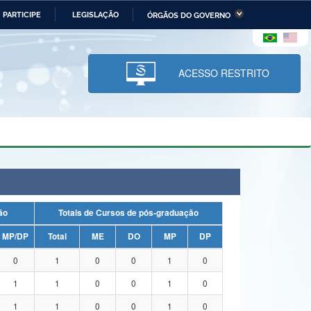
PARTICIPE
LEGISLAÇÃO
ÓRGÃOS DO GOVERNO
stério da Economia
Ministério da Infraestrutura
stério de Minas e Energia
Ministério da Ciência,
Tecnologia, Inovações e
ACESSO RESTRITO
Comunicações
tério da Mulher, da Família
Secretaria-Geral
s Direitos Humanos
lto
uação
Totais de Cursos de pós-graduação
MP/DP
Total
ME
DO
MP
DP
0
1
0
0
1
0
1
1
0
0
1
0
1
1
0
0
1
0