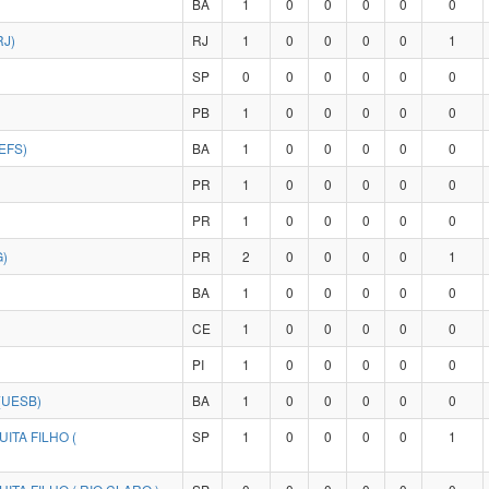
BA
1
0
0
0
0
0
RJ)
RJ
1
0
0
0
0
1
SP
0
0
0
0
0
0
PB
1
0
0
0
0
0
EFS)
BA
1
0
0
0
0
0
PR
1
0
0
0
0
0
PR
1
0
0
0
0
0
)
PR
2
0
0
0
0
1
BA
1
0
0
0
0
0
CE
1
0
0
0
0
0
PI
1
0
0
0
0
0
(UESB)
BA
1
0
0
0
0
0
ITA FILHO (
SP
1
0
0
0
0
1