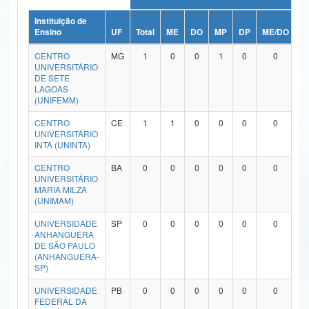
Ministério da Ciência, Tecnologia, Inovações e Comunicações
Instituição de
Ensino
UF
Total
ME
DO
MP
DP
ME/DO
M
Ministério do Meio Ambiente
CENTRO
MG
1
0
0
1
0
0
UNIVERSITÁRIO
Ministério do Turismo
DE SETE
LAGOAS
(UNIFEMM)
Ministério do Desenvolvimento Regional
CENTRO
CE
1
1
0
0
0
0
Controladoria-Geral da União
UNIVERSITÁRIO
INTA (UNINTA)
Ministério da Mulher, da Família e dos Direitos Humanos
CENTRO
BA
0
0
0
0
0
0
UNIVERSITÁRIO
Secretaria-Geral
MARIA MILZA
(UNIMAM)
Secretaria de Governo
UNIVERSIDADE
SP
0
0
0
0
0
0
ANHANGUERA
Gabinete de Segurança Institucional
DE SÃO PAULO
(ANHANGUERA-
Advocacia-Geral da União
SP)
UNIVERSIDADE
PB
0
0
0
0
0
0
Banco Central do Brasil
FEDERAL DA