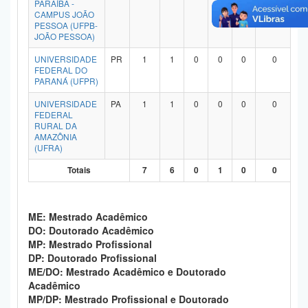
PARAÍBA -
Planalto
CAMPUS JOÃO
PESSOA (UFPB-
JOÃO PESSOA)
UNIVERSIDADE
PR
1
1
0
0
0
0
FEDERAL DO
PARANÁ (UFPR)
UNIVERSIDADE
PA
1
1
0
0
0
0
FEDERAL
RURAL DA
AMAZÔNIA
(UFRA)
Totais
7
6
0
1
0
0
ME: Mestrado Acadêmico
DO: Doutorado Acadêmico
MP: Mestrado Profissional
DP: Doutorado Profissional
ME/DO: Mestrado Acadêmico e Doutorado
Acadêmico
MP/DP: Mestrado Profissional e Doutorado