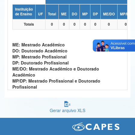
Ministério da Ciência, Tecnologia, Inovações e Comunicações
Instituição
de Ensino
UF
Total
ME
DO
MP
DP
ME/DO
MP/DP
Ministério do Meio Ambiente
Totais
0
0
0
0
0
0
0
Ministério do Turismo
Ministério do Desenvolvimento Regional
ME: Mestrado Acadêmico
DO: Doutorado Acadêmico
Controladoria-Geral da União
MP: Mestrado Profissional
DP: Doutorado Profissional
Ministério da Mulher, da Família e dos Direitos Humanos
ME/DO: Mestrado Acadêmico e Doutorado
Acadêmico
Secretaria-Geral
MP/DP: Mestrado Profissional e Doutorado
Profissional
Secretaria de Governo
Gabinete de Segurança Institucional
Gerar arquivo XLS
Advocacia-Geral da União
Banco Central do Brasil