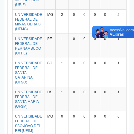
(UFJF)
UNIVERSIDADE
MG
2
0
0
0
0
2
FEDERAL DE
MINAS GERAIS
(UFMG)
UNIVERSIDADE
PE
1
0
0
0
0
1
FEDERAL DE
PERNAMBUCO
(UFPE)
UNIVERSIDADE
SC
1
0
0
0
0
1
FEDERAL DE
SANTA
CATARINA
(UFSC)
UNIVERSIDADE
RS
1
0
0
0
0
1
FEDERAL DE
SANTA MARIA
(UFSM)
UNIVERSIDADE
MG
0
0
0
0
0
0
FEDERAL DE
SÃO JOÃO DEL-
REI (UFSJ)