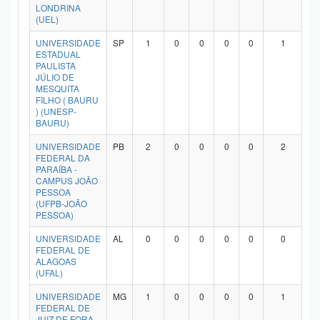
LONDRINA
(UEL)
UNIVERSIDADE
SP
1
0
0
0
0
1
ESTADUAL
PAULISTA
JÚLIO DE
MESQUITA
FILHO ( BAURU
) (UNESP-
BAURU)
UNIVERSIDADE
PB
2
0
0
0
0
2
FEDERAL DA
PARAÍBA -
CAMPUS JOÃO
PESSOA
(UFPB-JOÃO
PESSOA)
UNIVERSIDADE
AL
0
0
0
0
0
0
FEDERAL DE
ALAGOAS
(UFAL)
UNIVERSIDADE
MG
1
0
0
0
0
1
FEDERAL DE
JUIZ DE FORA