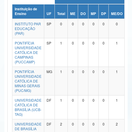
Ministério da Ciência, Tecnologia, Inovações e Comunicações
Instituição de
Ensino
UF
Total
ME
DO
MP
DP
ME/DO
M
Ministério do Meio Ambiente
INSTITUTO PAR
SP
0
0
0
0
0
0
EDUCAÇÃO
Ministério do Turismo
(PAR)
PONTIFÍCIA
SP
1
0
0
0
0
1
Ministério do Desenvolvimento Regional
UNIVERSIDADE
CATÓLICA DE
Controladoria-Geral da União
CAMPINAS
(PUCCAMP)
Ministério da Mulher, da Família e dos Direitos Humanos
PONTIFÍCIA
MG
1
0
0
0
0
1
UNIVERSIDADE
Secretaria-Geral
CATÓLICA DE
MINAS GERAIS
Secretaria de Governo
(PUC/MG)
UNIVERSIDADE
DF
1
0
0
0
0
1
Gabinete de Segurança Institucional
CATÓLICA DE
BRASÍLIA (UCB-
Advocacia-Geral da União
TAG)
UNIVERSIDADE
DF
2
0
0
0
0
2
Banco Central do Brasil
DE BRASÍLIA