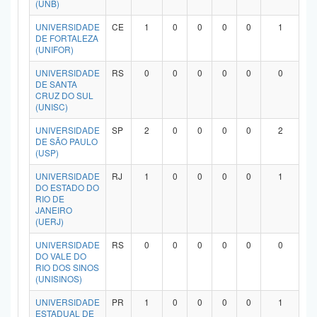
(UNB)
Planalto
UNIVERSIDADE
CE
1
0
0
0
0
1
DE FORTALEZA
(UNIFOR)
UNIVERSIDADE
RS
0
0
0
0
0
0
DE SANTA
CRUZ DO SUL
(UNISC)
UNIVERSIDADE
SP
2
0
0
0
0
2
DE SÃO PAULO
(USP)
UNIVERSIDADE
RJ
1
0
0
0
0
1
DO ESTADO DO
RIO DE
JANEIRO
(UERJ)
UNIVERSIDADE
RS
0
0
0
0
0
0
DO VALE DO
RIO DOS SINOS
(UNISINOS)
UNIVERSIDADE
PR
1
0
0
0
0
1
ESTADUAL DE