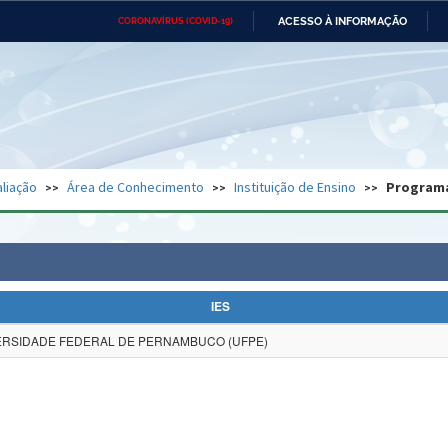
ACESSO À INFORMAÇÃO
CORONAVÍRUS (COVID-19)
Ministério da Defesa
Ministério das Relações
Mini
Exteriores
IR
PARA
O
CONTEÚDO
Ministério da Cidadania
Ministério da Saúde
Mini
Ministério do Desenvolvimento
Controladoria-Geral da União
Minis
Regional
e do
liação
Área de Conhecimento
Instituição de Ensino
Program
Advocacia-Geral da União
Banco Central do Brasil
Plana
IES
ERSIDADE FEDERAL DE PERNAMBUCO (UFPE)