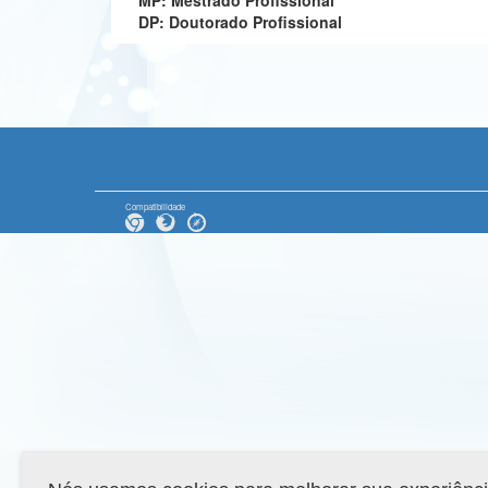
MP: Mestrado Profissional
DP: Doutorado Profissional
Compatibilidade