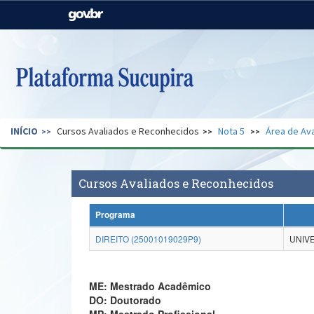
Casa Civil
Ministério da Justiça e
Segurança Pública
Ministério da Agricultura,
Ministério da Educação
Pecuária e Abastecimento
Ministério do Meio Ambiente
Ministério do Turismo
INÍCIO
Cursos Avaliados e Reconhecidos
Nota 5
Área de Ava
Secretaria de Governo
Gabinete de Segurança
Institucional
Cursos Avaliados e Reconhecidos
Programa
DIREITO (25001019029P9)
UNIV
ME: Mestrado Acadêmico
DO: Doutorado