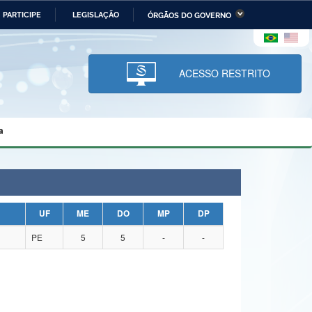
PARTICIPE
LEGISLAÇÃO
ÓRGÃOS DO GOVERNO
stério da Economia
Ministério da Infraestrutura
stério de Minas e Energia
Ministério da Ciência,
Tecnologia, Inovações e
ACESSO RESTRITO
Comunicações
tério da Mulher, da Família
Secretaria-Geral
s Direitos Humanos
a
lto
UF
ME
DO
MP
DP
PE
5
5
-
-