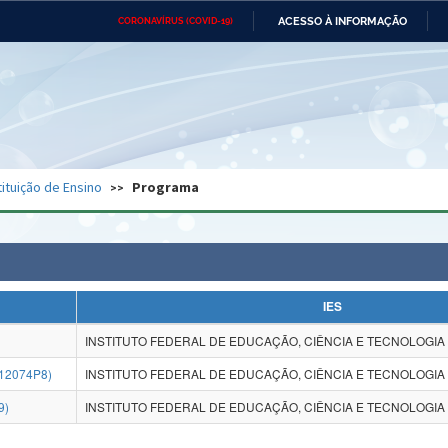
ACESSO À INFORMAÇÃO
CORONAVÍRUS (COVID-19)
Ministério da Defesa
Ministério das Relações
Mini
Exteriores
IR
PARA
O
CONTEÚDO
Ministério da Cidadania
Ministério da Saúde
Mini
Ministério do Desenvolvimento
Controladoria-Geral da União
Minis
Regional
e do
tituição de Ensino
Programa
Advocacia-Geral da União
Banco Central do Brasil
Plana
IES
INSTITUTO FEDERAL DE EDUCAÇÃO, CIÊNCIA E TECNOLOGIA 
12074P8)
INSTITUTO FEDERAL DE EDUCAÇÃO, CIÊNCIA E TECNOLOGIA 
9)
INSTITUTO FEDERAL DE EDUCAÇÃO, CIÊNCIA E TECNOLOGIA 