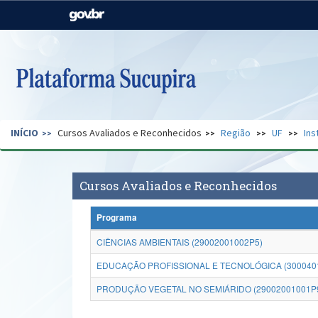
Casa Civil
Ministério da Justiça e
Segurança Pública
Ministério da Agricultura,
Ministério da Educação
Pecuária e Abastecimento
Ministério do Meio Ambiente
Ministério do Turismo
INÍCIO
Cursos Avaliados e Reconhecidos
Região
UF
Ins
Secretaria de Governo
Gabinete de Segurança
Institucional
Cursos Avaliados e Reconhecidos
Programa
CIÊNCIAS AMBIENTAIS (29002001002P5)
EDUCAÇÃO PROFISSIONAL E TECNOLÓGICA (300040
PRODUÇÃO VEGETAL NO SEMIÁRIDO (29002001001P