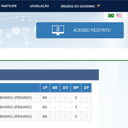
PARTICIPE
LEGISLAÇÃO
ÓRGÃOS DO GOVERNO
stério da Economia
Ministério da Infraestrutura
stério de Minas e Energia
Ministério da Ciência,
Tecnologia, Inovações e
ACESSO RESTRITO
Comunicações
tério da Mulher, da Família
Secretaria-Geral
s Direitos Humanos
lto
UF
ME
DO
MP
DP
BAIANO (IFBAIANO)
BA
-
-
3
-
BAIANO (IFBAIANO)
BA
-
-
3
-
BAIANO (IFBAIANO)
BA
-
-
3
-