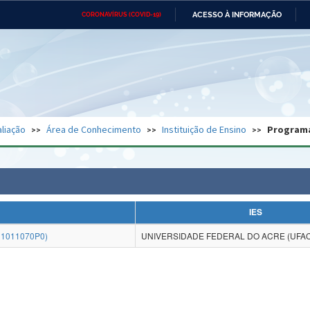
ACESSO À INFORMAÇÃO
CORONAVÍRUS (COVID-19)
Ministério da Defesa
Ministério das Relações
Mini
Exteriores
IR
PARA
O
CONTEÚDO
Ministério da Cidadania
Ministério da Saúde
Mini
Ministério do Desenvolvimento
Controladoria-Geral da União
Minis
Regional
e do
liação
Área de Conhecimento
Instituição de Ensino
Program
Advocacia-Geral da União
Banco Central do Brasil
Plana
IES
1011070P0)
UNIVERSIDADE FEDERAL DO ACRE (UFAC