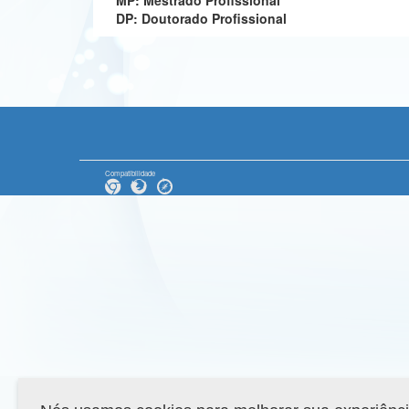
MP: Mestrado Profissional
DP: Doutorado Profissional
Compatibilidade