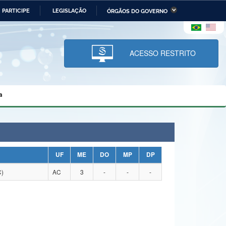
PARTICIPE
LEGISLAÇÃO
ÓRGÃOS DO GOVERNO
stério da Economia
Ministério da Infraestrutura
stério de Minas e Energia
Ministério da Ciência,
Tecnologia, Inovações e
ACESSO RESTRITO
Comunicações
tério da Mulher, da Família
Secretaria-Geral
s Direitos Humanos
a
lto
UF
ME
DO
MP
DP
)
AC
3
-
-
-