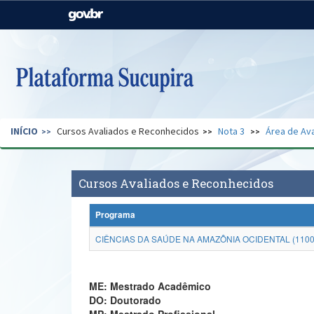
Casa Civil
Ministério da Justiça e
Segurança Pública
Ministério da Agricultura,
Ministério da Educação
Pecuária e Abastecimento
Ministério do Meio Ambiente
Ministério do Turismo
INÍCIO
Cursos Avaliados e Reconhecidos
Nota 3
Área de Ava
Secretaria de Governo
Gabinete de Segurança
Institucional
Cursos Avaliados e Reconhecidos
Programa
CIÊNCIAS DA SAÚDE NA AMAZÔNIA OCIDENTAL (1100
ME: Mestrado Acadêmico
DO: Doutorado