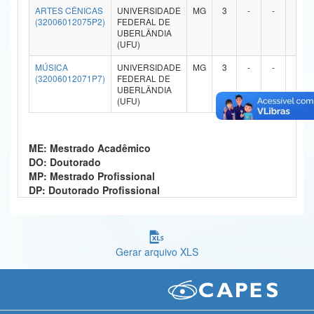
ARTES CÊNICAS
UNIVERSIDADE
MG
3
-
-
-
Ministério da Ciência, Tecnologia, Inovações e Comunicações
(32006012075P2)
FEDERAL DE
UBERLÂNDIA
(UFU)
Ministério do Meio Ambiente
MÚSICA
UNIVERSIDADE
MG
3
-
-
-
Ministério do Turismo
(32006012071P7)
FEDERAL DE
UBERLÂNDIA
(UFU)
Ministério do Desenvolvimento Regional
Controladoria-Geral da União
ME: Mestrado Acadêmico
Ministério da Mulher, da Família e dos Direitos Humanos
DO: Doutorado
MP: Mestrado Profissional
Secretaria-Geral
DP: Doutorado Profissional
Secretaria de Governo
Gabinete de Segurança Institucional
Gerar arquivo XLS
Advocacia-Geral da União
Banco Central do Brasil