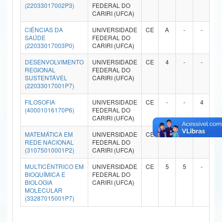
(22033017002P3)
FEDERAL DO
Ministério da Ciência, Tecnologia, Inovações e Comunicações
CARIRI (UFCA)
CIÊNCIAS DA
UNIVERSIDADE
CE
A
-
-
-
Ministério do Meio Ambiente
SAÚDE
FEDERAL DO
(22033017003P0)
CARIRI (UFCA)
Ministério do Turismo
DESENVOLVIMENTO
UNIVERSIDADE
CE
4
-
-
-
REGIONAL
FEDERAL DO
Ministério do Desenvolvimento Regional
SUSTENTÁVEL
CARIRI (UFCA)
(22033017001P7)
Controladoria-Geral da União
FILOSOFIA
UNIVERSIDADE
CE
-
-
4
-
(40001016170P6)
FEDERAL DO
Ministério da Mulher, da Família e dos Direitos Humanos
CARIRI (UFCA)
Secretaria-Geral
MATEMÁTICA EM
UNIVERSIDADE
CE
-
-
5
-
REDE NACIONAL
FEDERAL DO
(31075010001P2)
CARIRI (UFCA)
Secretaria de Governo
MULTICÊNTRICO EM
UNIVERSIDADE
CE
5
5
-
-
Gabinete de Segurança Institucional
BIOQUÍMICA E
FEDERAL DO
BIOLOGIA
CARIRI (UFCA)
MOLECULAR
Advocacia-Geral da União
(33287015001P7)
Banco Central do Brasil