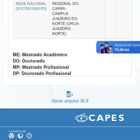
REDE NACIONAL
REGIONAL DO
Ministério da Ciência, Tecnologia, Inovações e Comunicações
(31075010001P2)
CARIRI -
CAMPUS
JUAZEIRO DO
Ministério do Meio Ambiente
NORTE (URCA-
JUAZEIRO
Ministério do Turismo
NORTE)
Ministério do Desenvolvimento Regional
ME: Mestrado Acadêmico
Controladoria-Geral da União
DO: Doutorado
MP: Mestrado Profissional
Ministério da Mulher, da Família e dos Direitos Humanos
DP: Doutorado Profissional
Secretaria-Geral
Secretaria de Governo
Gerar arquivo XLS
Gabinete de Segurança Institucional
Advocacia-Geral da União
Compatibilidade
Banco Central do Brasil