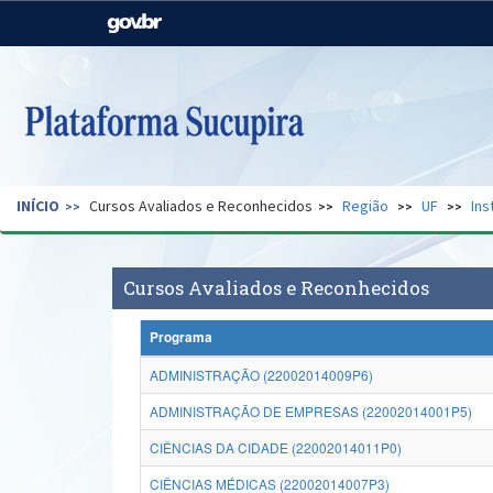
Casa Civil
Ministério da Justiça e
Segurança Pública
Ministério da Agricultura,
Ministério da Educação
Pecuária e Abastecimento
Ministério do Meio Ambiente
Ministério do Turismo
INÍCIO
Cursos Avaliados e Reconhecidos
Região
UF
Ins
Secretaria de Governo
Gabinete de Segurança
Institucional
Cursos Avaliados e Reconhecidos
Programa
ADMINISTRAÇÃO (22002014009P6)
ADMINISTRAÇÃO DE EMPRESAS (22002014001P5)
CIÊNCIAS DA CIDADE (22002014011P0)
CIÊNCIAS MÉDICAS (22002014007P3)