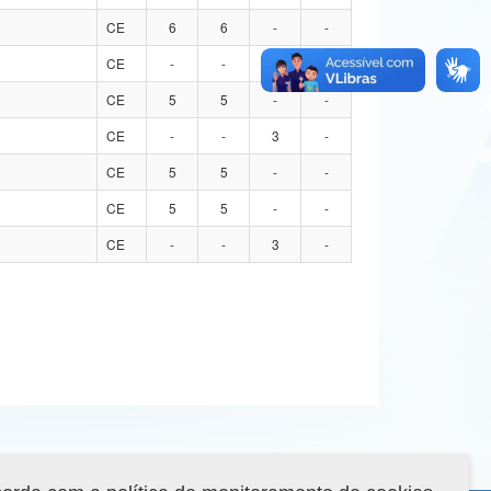
CE
6
6
-
-
CE
-
-
4
-
CE
5
5
-
-
CE
-
-
3
-
CE
5
5
-
-
CE
5
5
-
-
CE
-
-
3
-