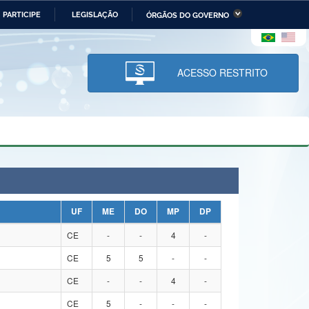
PARTICIPE
LEGISLAÇÃO
ÓRGÃOS DO GOVERNO
stério da Economia
Ministério da Infraestrutura
stério de Minas e Energia
Ministério da Ciência,
Tecnologia, Inovações e
ACESSO RESTRITO
Comunicações
tério da Mulher, da Família
Secretaria-Geral
s Direitos Humanos
lto
UF
ME
DO
MP
DP
CE
-
-
4
-
CE
5
5
-
-
CE
-
-
4
-
CE
5
-
-
-