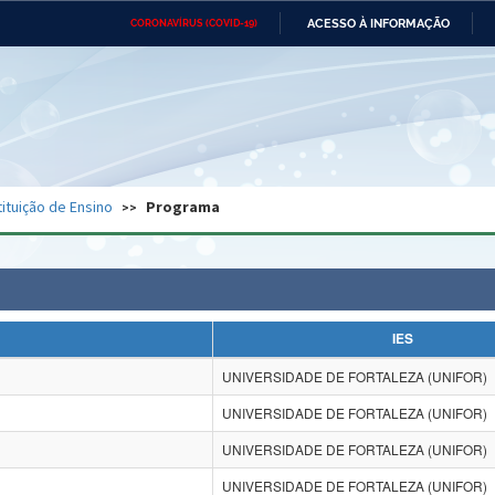
ACESSO À INFORMAÇÃO
CORONAVÍRUS (COVID-19)
Ministério da Defesa
Ministério das Relações
Mini
Exteriores
IR
PARA
O
CONTEÚDO
Ministério da Cidadania
Ministério da Saúde
Mini
Ministério do Desenvolvimento
Controladoria-Geral da União
Minis
Regional
e do
tituição de Ensino
Programa
Advocacia-Geral da União
Banco Central do Brasil
Plana
IES
UNIVERSIDADE DE FORTALEZA (UNIFOR)
UNIVERSIDADE DE FORTALEZA (UNIFOR)
UNIVERSIDADE DE FORTALEZA (UNIFOR)
UNIVERSIDADE DE FORTALEZA (UNIFOR)