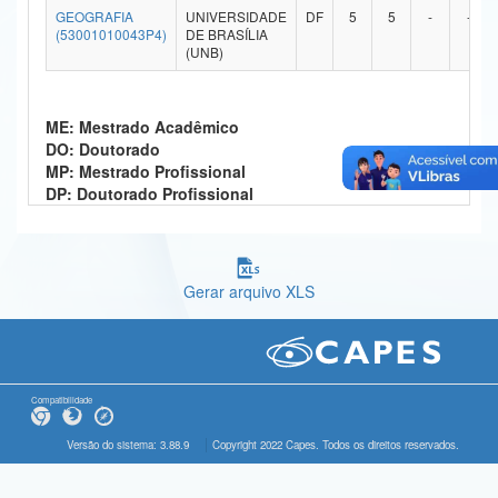
GEOGRAFIA
UNIVERSIDADE
DF
5
5
-
-
Ministério da Ciência, Tecnologia, Inovações e Comunicações
(53001010043P4)
DE BRASÍLIA
(UNB)
Ministério do Meio Ambiente
Ministério do Turismo
ME: Mestrado Acadêmico
DO: Doutorado
Ministério do Desenvolvimento Regional
MP: Mestrado Profissional
DP: Doutorado Profissional
Controladoria-Geral da União
Ministério da Mulher, da Família e dos Direitos Humanos
Gerar arquivo XLS
Secretaria-Geral
Secretaria de Governo
Gabinete de Segurança Institucional
Compatibilidade
Advocacia-Geral da União
Versão do sistema: 3.88.9
Copyright 2022 Capes. Todos os direitos reservados.
Banco Central do Brasil