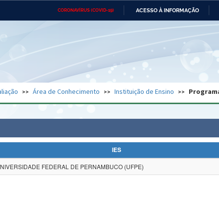
ACESSO À INFORMAÇÃO
CORONAVÍRUS (COVID-19)
Ministério da Defesa
Ministério das Relações
Mini
Exteriores
IR
PARA
O
CONTEÚDO
Ministério da Cidadania
Ministério da Saúde
Mini
Ministério do Desenvolvimento
Controladoria-Geral da União
Minis
Regional
e do
liação
Área de Conhecimento
Instituição de Ensino
Program
Advocacia-Geral da União
Banco Central do Brasil
Plana
IES
NIVERSIDADE FEDERAL DE PERNAMBUCO (UFPE)