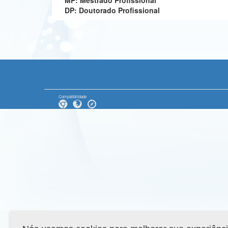
MP: Mestrado Profissional
DP: Doutorado Profissional
Compatibilidade