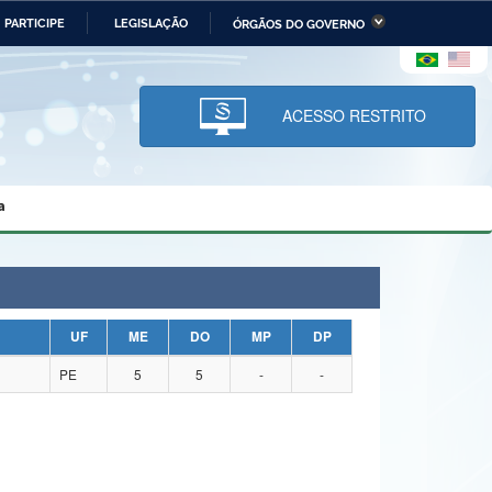
PARTICIPE
LEGISLAÇÃO
ÓRGÃOS DO GOVERNO
stério da Economia
Ministério da Infraestrutura
stério de Minas e Energia
Ministério da Ciência,
Tecnologia, Inovações e
ACESSO RESTRITO
Comunicações
tério da Mulher, da Família
Secretaria-Geral
s Direitos Humanos
a
lto
UF
ME
DO
MP
DP
PE
5
5
-
-