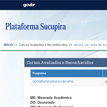
Casa Civil
Ministério da Justiça e
Segurança Pública
Ministério da Agricultura,
Ministério da Educação
Pecuária e Abastecimento
Ministério do Meio Ambiente
Ministério do Turismo
INÍCIO
Cursos Avaliados e Reconhecidos
Nota 5
Área de Ava
Secretaria de Governo
Gabinete de Segurança
Institucional
Cursos Avaliados e Reconhecidos
Programa
GEOGRAFIA (25001019016P4)
U
ME: Mestrado Acadêmico
DO: Doutorado