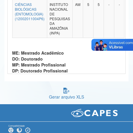
CIÊNCIAS
INSTITUTO
AM
5
5
-
-
Ministério da Ciência, Tecnologia, Inovações e Comunicações
BIOLÓGICAS
NACIONAL
(ENTOMOLOGIA)
DE
(12002011004P6)
PESQUISAS
Ministério do Meio Ambiente
DA
AMAZÔNIA
Ministério do Turismo
(INPA)
Ministério do Desenvolvimento Regional
ME: Mestrado Acadêmico
Controladoria-Geral da União
DO: Doutorado
MP: Mestrado Profissional
Ministério da Mulher, da Família e dos Direitos Humanos
DP: Doutorado Profissional
Secretaria-Geral
Secretaria de Governo
Gerar arquivo XLS
Gabinete de Segurança Institucional
Advocacia-Geral da União
Banco Central do Brasil
Compatibilidade