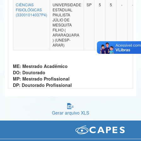
CIÊNCIAS
UNIVERSIDADE
SP
5
5
-
-
Ministério da Ciência, Tecnologia, Inovações e Comunicações
FISIOLÓGICAS
ESTADUAL
(33001014037P4)
PAULISTA
JÚLIO DE
Ministério do Meio Ambiente
MESQUITA
FILHO (
Ministério do Turismo
ARARAQUARA
) (UNESP-
ARAR)
Ministério do Desenvolvimento Regional
Controladoria-Geral da União
ME: Mestrado Acadêmico
Ministério da Mulher, da Família e dos Direitos Humanos
DO: Doutorado
MP: Mestrado Profissional
Secretaria-Geral
DP: Doutorado Profissional
Secretaria de Governo
Gabinete de Segurança Institucional
Gerar arquivo XLS
Advocacia-Geral da União
Banco Central do Brasil