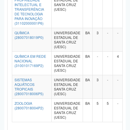
INTELECTUAL E
SANTA CRUZ
TRANSFERÊNCIA
(UESC)
DE TECNOLOGIA
PARA INOVAÇÃO
(31102000001P6)
QUÍMICA
UNIVERSIDADE
BA
3
-
-
-
(28007018019P0)
ESTADUAL DE
SANTA CRUZ
(UESC)
QUÍMICA EM REDE
UNIVERSIDADE
BA
-
-
4
-
NACIONAL
ESTADUAL DE
(31001017169P2)
SANTA CRUZ
(UESC)
SISTEMAS
UNIVERSIDADE
BA
3
-
-
-
AQUÁTICOS
ESTADUAL DE
TROPICAIS
SANTA CRUZ
(28007018006P5)
(UESC)
ZOOLOGIA
UNIVERSIDADE
BA
5
5
-
-
(28007018004P2)
ESTADUAL DE
SANTA CRUZ
(UESC)