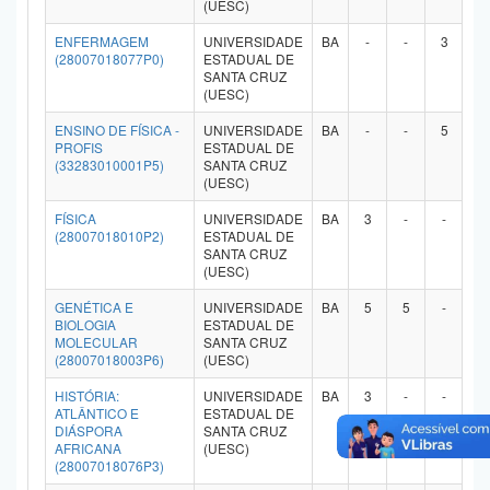
(UESC)
ENFERMAGEM
UNIVERSIDADE
BA
-
-
3
-
(28007018077P0)
ESTADUAL DE
SANTA CRUZ
(UESC)
ENSINO DE FÍSICA -
UNIVERSIDADE
BA
-
-
5
-
PROFIS
ESTADUAL DE
(33283010001P5)
SANTA CRUZ
(UESC)
FÍSICA
UNIVERSIDADE
BA
3
-
-
-
(28007018010P2)
ESTADUAL DE
SANTA CRUZ
(UESC)
GENÉTICA E
UNIVERSIDADE
BA
5
5
-
-
BIOLOGIA
ESTADUAL DE
MOLECULAR
SANTA CRUZ
(28007018003P6)
(UESC)
HISTÓRIA:
UNIVERSIDADE
BA
3
-
-
-
ATLÂNTICO E
ESTADUAL DE
DIÁSPORA
SANTA CRUZ
AFRICANA
(UESC)
(28007018076P3)