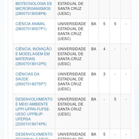
BIOTECNOLOGIA DE
ESTADUAL DE
Ministério da Ciência, Tecnologia, Inovações e Comunicações
MICRORGANISMOS
SANTA CRUZ
(28007018008P8)
(UESC)
Ministério do Meio Ambiente
CIÊNCIA ANIMAL
UNIVERSIDADE
BA
5
5
-
-
(28007018007P1)
ESTADUAL DE
Ministério do Turismo
SANTA CRUZ
(UESC)
Ministério do Desenvolvimento Regional
CIÊNCIA, INOVAÇÃO
UNIVERSIDADE
BA
4
-
-
-
E MODELAGEM EM
ESTADUAL DE
Controladoria-Geral da União
MATERIAIS
SANTA CRUZ
(28007018012P5)
(UESC)
Ministério da Mulher, da Família e dos Direitos Humanos
CIÊNCIAS DA
UNIVERSIDADE
BA
3
-
-
-
SAÚDE
ESTADUAL DE
Secretaria-Geral
(28007018075P7)
SANTA CRUZ
(UESC)
Secretaria de Governo
DESENVOLVIMENTO
UNIVERSIDADE
BA
-
5
-
-
E MEIO AMBIENTE
ESTADUAL DE
Gabinete de Segurança Institucional
UFPI-UFRN-FUFSE-
SANTA CRUZ
UESC-UFPB/JP-
(UESC)
UFERSA
Advocacia-Geral da União
(22001018074P6)
Banco Central do Brasil
DESENVOLVIMENTO
UNIVERSIDADE
BA
5
-
-
-
REGIONAL E MEIO
ESTADUAL DE