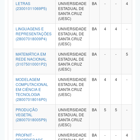
LETRAS
UNIVERSIDADE
BA
-
-
4
-
(23001011069P5)
ESTADUAL DE
SANTA CRUZ
(UESC)
LINGUAGENS E
UNIVERSIDADE
BA
4
4
-
-
REPRESENTAÇÕES
ESTADUAL DE
(28007018009P4)
SANTA CRUZ
(UESC)
MATEMÁTICA EM
UNIVERSIDADE
BA
-
-
5
-
REDE NACIONAL
ESTADUAL DE
(31075010001P2)
SANTA CRUZ
(UESC)
MODELAGEM
UNIVERSIDADE
BA
4
4
-
-
COMPUTACIONAL
ESTADUAL DE
EM CIÊNCIA E
SANTA CRUZ
TECNOLOGIA
(UESC)
(28007018016P0)
PRODUÇÃO
UNIVERSIDADE
BA
5
5
-
-
VEGETAL
ESTADUAL DE
(28007018005P9)
SANTA CRUZ
(UESC)
PROFNIT -
UNIVERSIDADE
BA
-
-
4
-
PROPRIEDADE
ESTADUAL DE