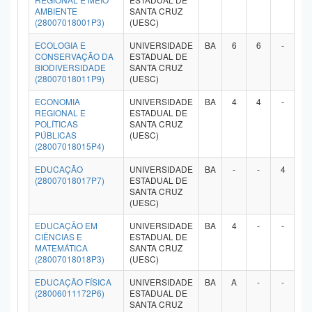
AMBIENTE
SANTA CRUZ
Planalto
(28007018001P3)
(UESC)
ECOLOGIA E
UNIVERSIDADE
BA
6
6
-
-
CONSERVAÇÃO DA
ESTADUAL DE
BIODIVERSIDADE
SANTA CRUZ
(28007018011P9)
(UESC)
ECONOMIA
UNIVERSIDADE
BA
4
4
-
-
REGIONAL E
ESTADUAL DE
POLÍTICAS
SANTA CRUZ
PÚBLICAS
(UESC)
(28007018015P4)
EDUCAÇÃO
UNIVERSIDADE
BA
-
-
4
4
(28007018017P7)
ESTADUAL DE
SANTA CRUZ
(UESC)
EDUCAÇÃO EM
UNIVERSIDADE
BA
4
-
-
-
CIÊNCIAS E
ESTADUAL DE
MATEMÁTICA
SANTA CRUZ
(28007018018P3)
(UESC)
EDUCAÇÃO FÍSICA
UNIVERSIDADE
BA
A
-
-
-
(28006011172P6)
ESTADUAL DE
SANTA CRUZ