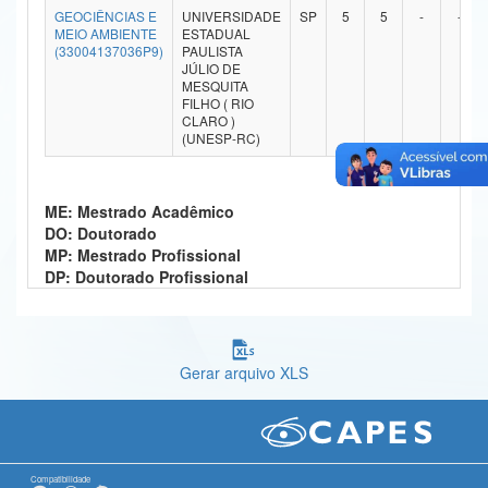
GEOCIÊNCIAS E
UNIVERSIDADE
SP
5
5
-
-
Ministério da Ciência, Tecnologia, Inovações e Comunicações
MEIO AMBIENTE
ESTADUAL
(33004137036P9)
PAULISTA
JÚLIO DE
Ministério do Meio Ambiente
MESQUITA
FILHO ( RIO
Ministério do Turismo
CLARO )
(UNESP-RC)
Ministério do Desenvolvimento Regional
Controladoria-Geral da União
ME: Mestrado Acadêmico
DO: Doutorado
Ministério da Mulher, da Família e dos Direitos Humanos
MP: Mestrado Profissional
DP: Doutorado Profissional
Secretaria-Geral
Secretaria de Governo
Gerar arquivo XLS
Gabinete de Segurança Institucional
Advocacia-Geral da União
Banco Central do Brasil
Compatibilidade