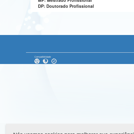
MP: Mestrado Profissional
DP: Doutorado Profissional
Compatibilidade