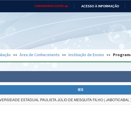
ACESSO À INFORMAÇÃO
CORONAVÍRUS (COVID-19)
Ministério da Defesa
Ministério das Relações
Mini
Exteriores
IR
PARA
O
CONTEÚDO
Ministério da Cidadania
Ministério da Saúde
Mini
Ministério do Desenvolvimento
Controladoria-Geral da União
Minis
Regional
e do
liação
Área de Conhecimento
Instituição de Ensino
Program
Advocacia-Geral da União
Banco Central do Brasil
Plana
IES
VERSIDADE ESTADUAL PAULISTA JÚLIO DE MESQUITA FILHO ( JABOTICABAL 