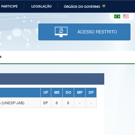
PARTICIPE
LEGISLAÇÃO
ÓRGÃOS DO GOVERNO
stério da Economia
Ministério da Infraestrutura
stério de Minas e Energia
Ministério da Ciência,
Tecnologia, Inovações e
ACESSO RESTRITO
Comunicações
tério da Mulher, da Família
Secretaria-Geral
s Direitos Humanos
a
lto
UF
ME
DO
MP
DP
) (UNESP-JAB)
SP
6
6
-
-