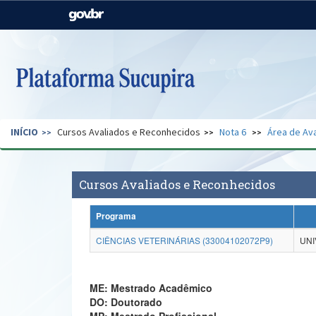
Casa Civil
Ministério da Justiça e
Segurança Pública
Ministério da Agricultura,
Ministério da Educação
Pecuária e Abastecimento
Ministério do Meio Ambiente
Ministério do Turismo
INÍCIO
Cursos Avaliados e Reconhecidos
Nota 6
Área de Ava
Secretaria de Governo
Gabinete de Segurança
Institucional
Cursos Avaliados e Reconhecidos
Programa
CIÊNCIAS VETERINÁRIAS (33004102072P9)
UNI
ME: Mestrado Acadêmico
DO: Doutorado