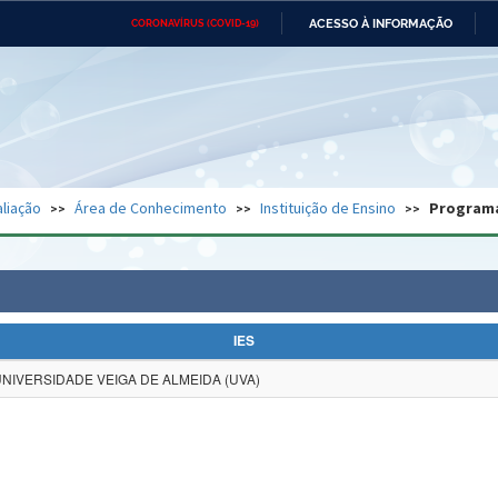
ACESSO À INFORMAÇÃO
CORONAVÍRUS (COVID-19)
Ministério da Defesa
Ministério das Relações
Mini
Exteriores
IR
PARA
O
CONTEÚDO
Ministério da Cidadania
Ministério da Saúde
Mini
Ministério do Desenvolvimento
Controladoria-Geral da União
Minis
Regional
e do
liação
Área de Conhecimento
Instituição de Ensino
Program
Advocacia-Geral da União
Banco Central do Brasil
Plana
IES
NIVERSIDADE VEIGA DE ALMEIDA (UVA)