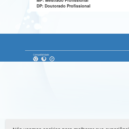
MP: Mestrado Profissional
DP: Doutorado Profissional
Compatibilidade