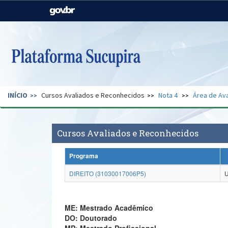
Casa Civil
Ministério da Justiça e
Segurança Pública
Ministério da Agricultura,
Ministério da Educação
Pecuária e Abastecimento
Ministério do Meio Ambiente
Ministério do Turismo
INÍCIO
Cursos Avaliados e Reconhecidos
Nota 4
Área de Ava
Secretaria de Governo
Gabinete de Segurança
Institucional
Cursos Avaliados e Reconhecidos
Programa
DIREITO (31030017006P5)
U
ME: Mestrado Acadêmico
DO: Doutorado