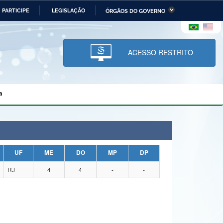
PARTICIPE
LEGISLAÇÃO
ÓRGÃOS DO GOVERNO
stério da Economia
Ministério da Infraestrutura
stério de Minas e Energia
Ministério da Ciência,
Tecnologia, Inovações e
ACESSO RESTRITO
Comunicações
tério da Mulher, da Família
Secretaria-Geral
s Direitos Humanos
a
lto
UF
ME
DO
MP
DP
RJ
4
4
-
-