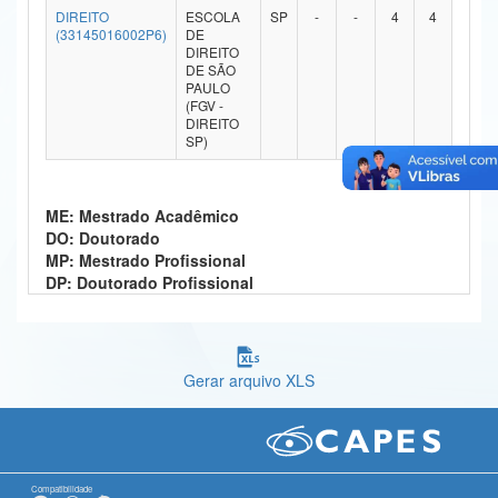
DIREITO
ESCOLA
SP
-
-
4
4
Ministério da Ciência, Tecnologia, Inovações e Comunicações
(33145016002P6)
DE
DIREITO
DE SÃO
Ministério do Meio Ambiente
PAULO
(FGV -
Ministério do Turismo
DIREITO
SP)
Ministério do Desenvolvimento Regional
Controladoria-Geral da União
ME: Mestrado Acadêmico
DO: Doutorado
Ministério da Mulher, da Família e dos Direitos Humanos
MP: Mestrado Profissional
DP: Doutorado Profissional
Secretaria-Geral
Secretaria de Governo
Gerar arquivo XLS
Gabinete de Segurança Institucional
Advocacia-Geral da União
Banco Central do Brasil
Compatibilidade