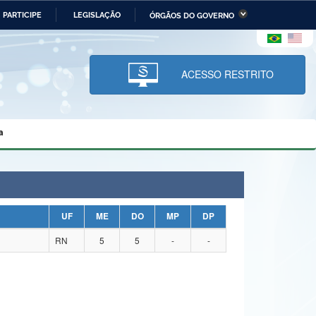
PARTICIPE
LEGISLAÇÃO
ÓRGÃOS DO GOVERNO
stério da Economia
Ministério da Infraestrutura
stério de Minas e Energia
Ministério da Ciência,
Tecnologia, Inovações e
ACESSO RESTRITO
Comunicações
tério da Mulher, da Família
Secretaria-Geral
s Direitos Humanos
a
lto
UF
ME
DO
MP
DP
RN
5
5
-
-