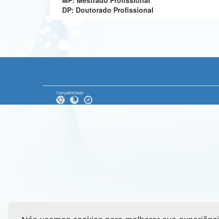
MP: Mestrado Profissional
DP: Doutorado Profissional
Compatibilidade