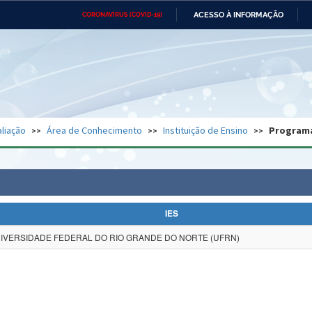
ACESSO À INFORMAÇÃO
CORONAVÍRUS (COVID-19)
Ministério da Defesa
Ministério das Relações
Mini
Exteriores
IR
PARA
O
CONTEÚDO
Ministério da Cidadania
Ministério da Saúde
Mini
Ministério do Desenvolvimento
Controladoria-Geral da União
Minis
Regional
e do
liação
Área de Conhecimento
Instituição de Ensino
Program
Advocacia-Geral da União
Banco Central do Brasil
Plana
IES
IVERSIDADE FEDERAL DO RIO GRANDE DO NORTE (UFRN)