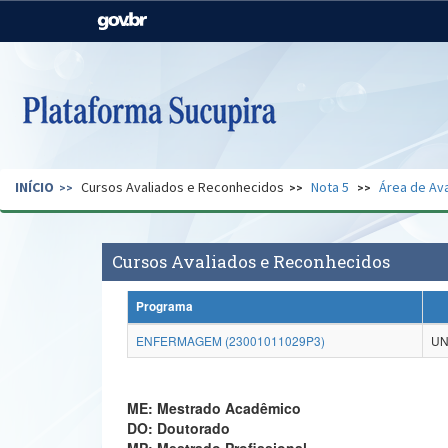
Casa Civil
Ministério da Justiça e
Segurança Pública
Ministério da Agricultura,
Ministério da Educação
Pecuária e Abastecimento
Ministério do Meio Ambiente
Ministério do Turismo
INÍCIO
Cursos Avaliados e Reconhecidos
Nota 5
Área de Ava
Secretaria de Governo
Gabinete de Segurança
Institucional
Cursos Avaliados e Reconhecidos
Programa
ENFERMAGEM (23001011029P3)
UN
ME: Mestrado Acadêmico
DO: Doutorado