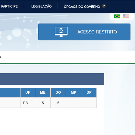
PARTICIPE
LEGISLAÇÃO
ÓRGÃOS DO GOVERNO
stério da Economia
Ministério da Infraestrutura
stério de Minas e Energia
Ministério da Ciência,
Tecnologia, Inovações e
ACESSO RESTRITO
Comunicações
tério da Mulher, da Família
Secretaria-Geral
s Direitos Humanos
a
lto
UF
ME
DO
MP
DP
RS
5
5
-
-