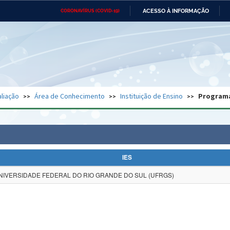
ACESSO À INFORMAÇÃO
CORONAVÍRUS (COVID-19)
Ministério da Defesa
Ministério das Relações
Mini
Exteriores
IR
PARA
O
CONTEÚDO
Ministério da Cidadania
Ministério da Saúde
Mini
Ministério do Desenvolvimento
Controladoria-Geral da União
Minis
Regional
e do
liação
Área de Conhecimento
Instituição de Ensino
Program
Advocacia-Geral da União
Banco Central do Brasil
Plana
IES
NIVERSIDADE FEDERAL DO RIO GRANDE DO SUL (UFRGS)