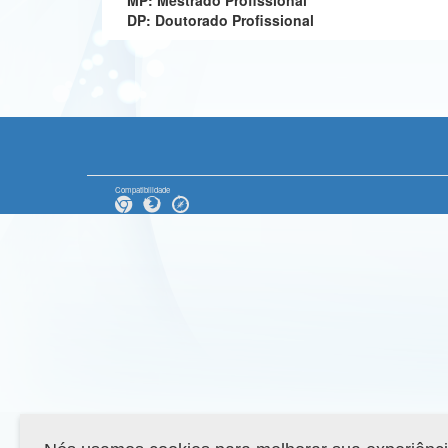
MP: Mestrado Profissional
DP: Doutorado Profissional
Compatibilidade