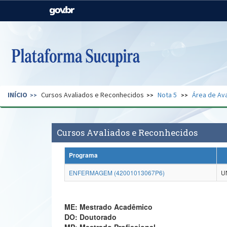
Casa Civil
Ministério da Justiça e
Segurança Pública
Ministério da Agricultura,
Ministério da Educação
Pecuária e Abastecimento
Ministério do Meio Ambiente
Ministério do Turismo
INÍCIO
Cursos Avaliados e Reconhecidos
Nota 5
Área de Ava
Secretaria de Governo
Gabinete de Segurança
Institucional
Cursos Avaliados e Reconhecidos
Programa
ENFERMAGEM (42001013067P6)
U
ME: Mestrado Acadêmico
DO: Doutorado