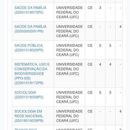
SAÚDE DA FAMÍLIA
UNIVERSIDADE
CE
3
-
-
(22001018073P0)
FEDERAL DO
CEARÁ (UFC)
SAÚDE DA FAMÍLIA
UNIVERSIDADE
CE
-
-
4
(33303002001P9)
FEDERAL DO
CEARÁ (UFC)
SAÚDE PÚBLICA
UNIVERSIDADE
CE
5
5
-
(22001018025P5)
FEDERAL DO
CEARÁ (UFC)
SISTEMÁTICA, USO E
UNIVERSIDADE
CE
4
4
-
CONSERVAÇÃO DA
FEDERAL DO
BIODIVERSIDADE
CEARÁ (UFC)
(PPG-SIS)
(22001018172P8)
SOCIOLOGIA
UNIVERSIDADE
CE
5
5
-
(22001018008P3)
FEDERAL DO
CEARÁ (UFC)
SOCIOLOGIA EM
UNIVERSIDADE
CE
-
-
4
REDE NACIONAL
FEDERAL DO
(25016016039P8)
CEARÁ (UFC)
TECNOLOGIA
UNIVERSIDADE
CE
-
-
3