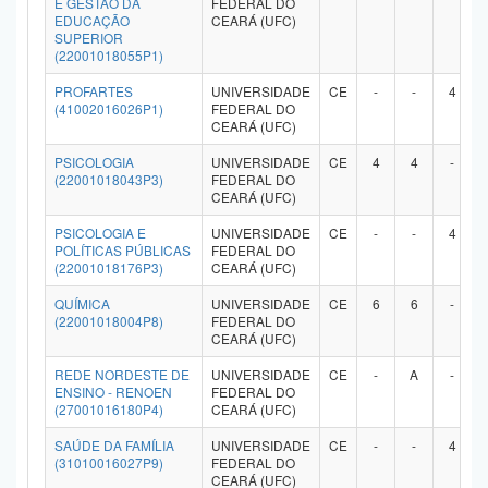
E GESTÃO DA
FEDERAL DO
EDUCAÇÃO
CEARÁ (UFC)
SUPERIOR
(22001018055P1)
PROFARTES
UNIVERSIDADE
CE
-
-
4
(41002016026P1)
FEDERAL DO
CEARÁ (UFC)
PSICOLOGIA
UNIVERSIDADE
CE
4
4
-
(22001018043P3)
FEDERAL DO
CEARÁ (UFC)
PSICOLOGIA E
UNIVERSIDADE
CE
-
-
4
POLÍTICAS PÚBLICAS
FEDERAL DO
(22001018176P3)
CEARÁ (UFC)
QUÍMICA
UNIVERSIDADE
CE
6
6
-
(22001018004P8)
FEDERAL DO
CEARÁ (UFC)
REDE NORDESTE DE
UNIVERSIDADE
CE
-
A
-
ENSINO - RENOEN
FEDERAL DO
(27001016180P4)
CEARÁ (UFC)
SAÚDE DA FAMÍLIA
UNIVERSIDADE
CE
-
-
4
(31010016027P9)
FEDERAL DO
CEARÁ (UFC)