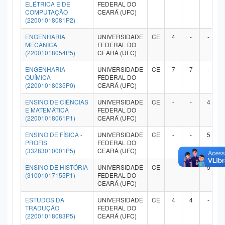
ELÉTRICA E DE
FEDERAL DO
COMPUTAÇÃO
CEARÁ (UFC)
(22001018081P2)
ENGENHARIA
UNIVERSIDADE
CE
4
-
-
MECÂNICA
FEDERAL DO
(22001018054P5)
CEARÁ (UFC)
ENGENHARIA
UNIVERSIDADE
CE
7
7
-
QUÍMICA
FEDERAL DO
(22001018035P0)
CEARÁ (UFC)
ENSINO DE CIÊNCIAS
UNIVERSIDADE
CE
-
-
4
E MATEMÁTICA
FEDERAL DO
(22001018061P1)
CEARÁ (UFC)
ENSINO DE FÍSICA -
UNIVERSIDADE
CE
-
-
5
PROFIS
FEDERAL DO
(33283010001P5)
CEARÁ (UFC)
ENSINO DE HISTÓRIA
UNIVERSIDADE
CE
-
-
5
(31001017155P1)
FEDERAL DO
CEARÁ (UFC)
ESTUDOS DA
UNIVERSIDADE
CE
4
4
-
TRADUÇÃO
FEDERAL DO
(22001018083P5)
CEARÁ (UFC)