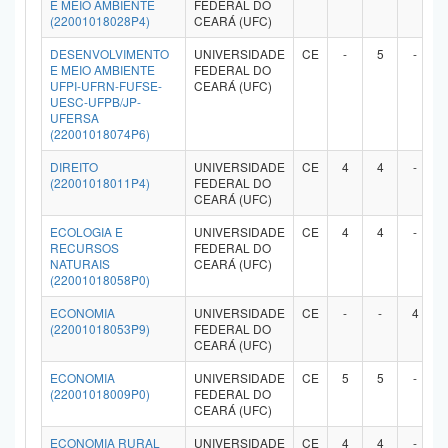
E MEIO AMBIENTE
FEDERAL DO
(22001018028P4)
CEARÁ (UFC)
DESENVOLVIMENTO
UNIVERSIDADE
CE
-
5
-
E MEIO AMBIENTE
FEDERAL DO
UFPI-UFRN-FUFSE-
CEARÁ (UFC)
UESC-UFPB/JP-
UFERSA
(22001018074P6)
DIREITO
UNIVERSIDADE
CE
4
4
-
(22001018011P4)
FEDERAL DO
CEARÁ (UFC)
ECOLOGIA E
UNIVERSIDADE
CE
4
4
-
RECURSOS
FEDERAL DO
NATURAIS
CEARÁ (UFC)
(22001018058P0)
ECONOMIA
UNIVERSIDADE
CE
-
-
4
(22001018053P9)
FEDERAL DO
CEARÁ (UFC)
ECONOMIA
UNIVERSIDADE
CE
5
5
-
(22001018009P0)
FEDERAL DO
CEARÁ (UFC)
ECONOMIA RURAL
UNIVERSIDADE
CE
4
4
-