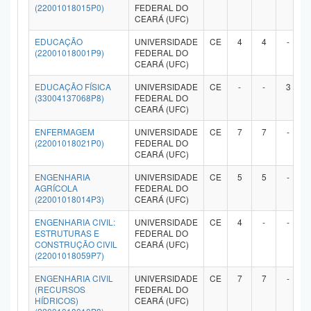
(22001018015P0)
FEDERAL DO
CEARÁ (UFC)
EDUCAÇÃO
UNIVERSIDADE
CE
4
4
-
(22001018001P9)
FEDERAL DO
CEARÁ (UFC)
EDUCAÇÃO FÍSICA
UNIVERSIDADE
CE
-
-
3
(33004137068P8)
FEDERAL DO
CEARÁ (UFC)
ENFERMAGEM
UNIVERSIDADE
CE
7
7
-
(22001018021P0)
FEDERAL DO
CEARÁ (UFC)
ENGENHARIA
UNIVERSIDADE
CE
5
5
-
AGRÍCOLA
FEDERAL DO
(22001018014P3)
CEARÁ (UFC)
ENGENHARIA CIVIL:
UNIVERSIDADE
CE
4
-
-
ESTRUTURAS E
FEDERAL DO
CONSTRUÇÃO CIVIL
CEARÁ (UFC)
(22001018059P7)
ENGENHARIA CIVIL
UNIVERSIDADE
CE
7
7
-
(RECURSOS
FEDERAL DO
HÍDRICOS)
CEARÁ (UFC)