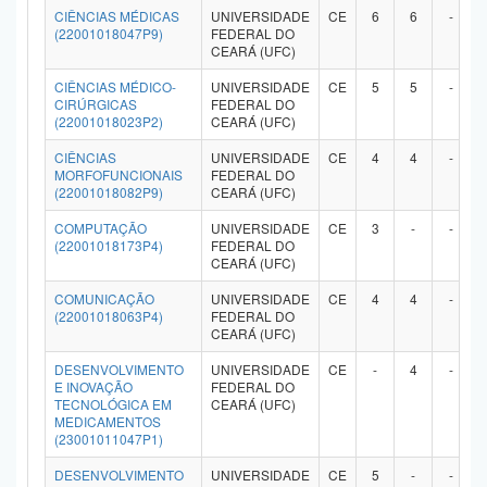
CIÊNCIAS MÉDICAS
UNIVERSIDADE
CE
6
6
-
(22001018047P9)
FEDERAL DO
CEARÁ (UFC)
CIÊNCIAS MÉDICO-
UNIVERSIDADE
CE
5
5
-
CIRÚRGICAS
FEDERAL DO
(22001018023P2)
CEARÁ (UFC)
CIÊNCIAS
UNIVERSIDADE
CE
4
4
-
MORFOFUNCIONAIS
FEDERAL DO
(22001018082P9)
CEARÁ (UFC)
COMPUTAÇÃO
UNIVERSIDADE
CE
3
-
-
(22001018173P4)
FEDERAL DO
CEARÁ (UFC)
COMUNICAÇÃO
UNIVERSIDADE
CE
4
4
-
(22001018063P4)
FEDERAL DO
CEARÁ (UFC)
DESENVOLVIMENTO
UNIVERSIDADE
CE
-
4
-
E INOVAÇÃO
FEDERAL DO
TECNOLÓGICA EM
CEARÁ (UFC)
MEDICAMENTOS
(23001011047P1)
DESENVOLVIMENTO
UNIVERSIDADE
CE
5
-
-