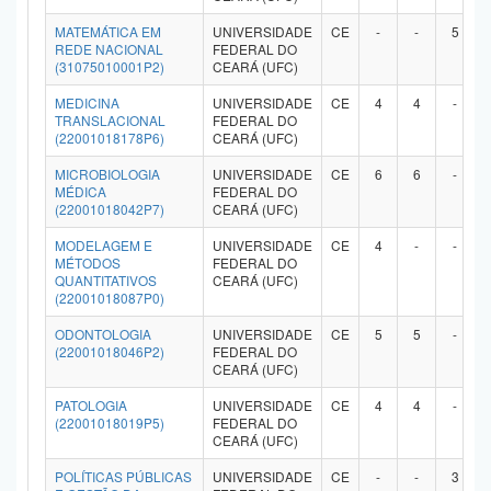
MATEMÁTICA EM
UNIVERSIDADE
CE
-
-
5
REDE NACIONAL
FEDERAL DO
(31075010001P2)
CEARÁ (UFC)
MEDICINA
UNIVERSIDADE
CE
4
4
-
TRANSLACIONAL
FEDERAL DO
(22001018178P6)
CEARÁ (UFC)
MICROBIOLOGIA
UNIVERSIDADE
CE
6
6
-
MÉDICA
FEDERAL DO
(22001018042P7)
CEARÁ (UFC)
MODELAGEM E
UNIVERSIDADE
CE
4
-
-
MÉTODOS
FEDERAL DO
QUANTITATIVOS
CEARÁ (UFC)
(22001018087P0)
ODONTOLOGIA
UNIVERSIDADE
CE
5
5
-
(22001018046P2)
FEDERAL DO
CEARÁ (UFC)
PATOLOGIA
UNIVERSIDADE
CE
4
4
-
(22001018019P5)
FEDERAL DO
CEARÁ (UFC)
POLÍTICAS PÚBLICAS
UNIVERSIDADE
CE
-
-
3