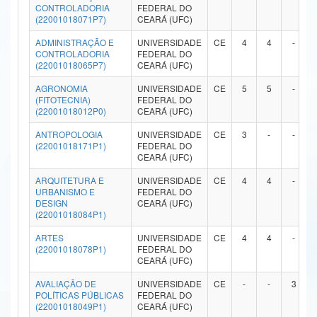
CONTROLADORIA
FEDERAL DO
Ministério da Ciência, Tecnologia, Inovações e Comunicações
(22001018071P7)
CEARÁ (UFC)
ADMINISTRAÇÃO E
UNIVERSIDADE
CE
4
4
-
Ministério do Meio Ambiente
CONTROLADORIA
FEDERAL DO
(22001018065P7)
CEARÁ (UFC)
Ministério do Turismo
AGRONOMIA
UNIVERSIDADE
CE
5
5
-
(FITOTECNIA)
FEDERAL DO
Ministério do Desenvolvimento Regional
(22001018012P0)
CEARÁ (UFC)
Controladoria-Geral da União
ANTROPOLOGIA
UNIVERSIDADE
CE
3
-
-
(22001018171P1)
FEDERAL DO
CEARÁ (UFC)
Ministério da Mulher, da Família e dos Direitos Humanos
ARQUITETURA E
UNIVERSIDADE
CE
4
4
-
Secretaria-Geral
URBANISMO E
FEDERAL DO
DESIGN
CEARÁ (UFC)
(22001018084P1)
Secretaria de Governo
ARTES
UNIVERSIDADE
CE
4
4
-
Gabinete de Segurança Institucional
(22001018078P1)
FEDERAL DO
CEARÁ (UFC)
Advocacia-Geral da União
AVALIAÇÃO DE
UNIVERSIDADE
CE
-
-
3
POLÍTICAS PÚBLICAS
FEDERAL DO
Banco Central do Brasil
(22001018049P1)
CEARÁ (UFC)