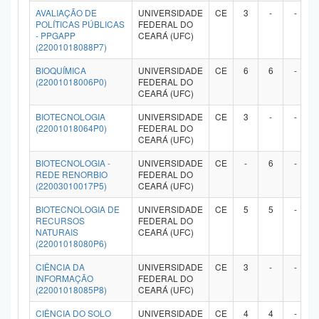
AVALIAÇÃO DE
UNIVERSIDADE
CE
3
-
-
Planalto
POLÍTICAS PÚBLICAS
FEDERAL DO
- PPGAPP
CEARÁ (UFC)
(22001018088P7)
BIOQUÍMICA
UNIVERSIDADE
CE
6
6
-
(22001018006P0)
FEDERAL DO
CEARÁ (UFC)
BIOTECNOLOGIA
UNIVERSIDADE
CE
3
-
-
(22001018064P0)
FEDERAL DO
CEARÁ (UFC)
BIOTECNOLOGIA -
UNIVERSIDADE
CE
-
6
-
REDE RENORBIO
FEDERAL DO
(22003010017P5)
CEARÁ (UFC)
BIOTECNOLOGIA DE
UNIVERSIDADE
CE
5
5
-
RECURSOS
FEDERAL DO
NATURAIS
CEARÁ (UFC)
(22001018080P6)
CIÊNCIA DA
UNIVERSIDADE
CE
3
-
-
INFORMAÇÃO
FEDERAL DO
(22001018085P8)
CEARÁ (UFC)
CIÊNCIA DO SOLO
UNIVERSIDADE
CE
4
4
-