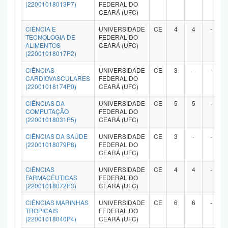
(22001018013P7)
FEDERAL DO
CEARÁ (UFC)
CIÊNCIA E
UNIVERSIDADE
CE
4
4
-
TECNOLOGIA DE
FEDERAL DO
ALIMENTOS
CEARÁ (UFC)
(22001018017P2)
CIÊNCIAS
UNIVERSIDADE
CE
3
-
-
CARDIOVASCULARES
FEDERAL DO
(22001018174P0)
CEARÁ (UFC)
CIÊNCIAS DA
UNIVERSIDADE
CE
5
5
-
COMPUTAÇÃO
FEDERAL DO
(22001018031P5)
CEARÁ (UFC)
CIÊNCIAS DA SAÚDE
UNIVERSIDADE
CE
3
-
-
(22001018079P8)
FEDERAL DO
CEARÁ (UFC)
CIÊNCIAS
UNIVERSIDADE
CE
4
4
-
FARMACÊUTICAS
FEDERAL DO
(22001018072P3)
CEARÁ (UFC)
CIÊNCIAS MARINHAS
UNIVERSIDADE
CE
6
6
-
TROPICAIS
FEDERAL DO
(22001018040P4)
CEARÁ (UFC)