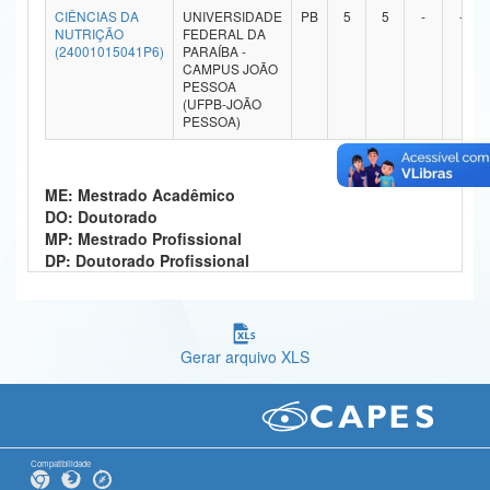
CIÊNCIAS DA
UNIVERSIDADE
PB
5
5
-
-
Ministério da Ciência, Tecnologia, Inovações e Comunicações
NUTRIÇÃO
FEDERAL DA
(24001015041P6)
PARAÍBA -
CAMPUS JOÃO
Ministério do Meio Ambiente
PESSOA
(UFPB-JOÃO
Ministério do Turismo
PESSOA)
Ministério do Desenvolvimento Regional
ME: Mestrado Acadêmico
Controladoria-Geral da União
DO: Doutorado
MP: Mestrado Profissional
Ministério da Mulher, da Família e dos Direitos Humanos
DP: Doutorado Profissional
Secretaria-Geral
Secretaria de Governo
Gerar arquivo XLS
Gabinete de Segurança Institucional
Advocacia-Geral da União
Banco Central do Brasil
Compatibilidade