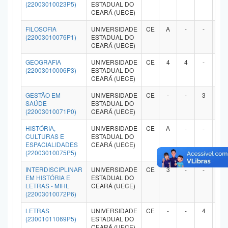
(22003010023P5)
ESTADUAL DO
CEARÁ (UECE)
FILOSOFIA
UNIVERSIDADE
CE
A
-
-
-
(22003010076P1)
ESTADUAL DO
CEARÁ (UECE)
GEOGRAFIA
UNIVERSIDADE
CE
4
4
-
-
(22003010006P3)
ESTADUAL DO
CEARÁ (UECE)
GESTÃO EM
UNIVERSIDADE
CE
-
-
3
-
SAÚDE
ESTADUAL DO
(22003010071P0)
CEARÁ (UECE)
HISTÓRIA,
UNIVERSIDADE
CE
A
-
-
-
CULTURAS E
ESTADUAL DO
ESPACIALIDADES
CEARÁ (UECE)
(22003010075P5)
INTERDISCIPLINAR
UNIVERSIDADE
CE
3
-
-
-
EM HISTÓRIA E
ESTADUAL DO
LETRAS - MIHL
CEARÁ (UECE)
(22003010072P6)
LETRAS
UNIVERSIDADE
CE
-
-
4
-
(23001011069P5)
ESTADUAL DO
CEARÁ (UECE)