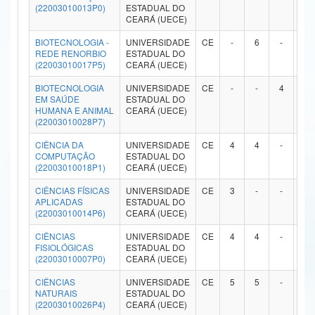
(22003010013P0)
ESTADUAL DO
Ministério da Ciência, Tecnologia, Inovações e Comunicações
CEARÁ (UECE)
BIOTECNOLOGIA -
UNIVERSIDADE
CE
-
6
-
-
Ministério do Meio Ambiente
REDE RENORBIO
ESTADUAL DO
(22003010017P5)
CEARÁ (UECE)
Ministério do Turismo
BIOTECNOLOGIA
UNIVERSIDADE
CE
-
-
4
4
EM SAÚDE
ESTADUAL DO
Ministério do Desenvolvimento Regional
HUMANA E ANIMAL
CEARÁ (UECE)
(22003010028P7)
Controladoria-Geral da União
CIÊNCIA DA
UNIVERSIDADE
CE
4
4
-
-
COMPUTAÇÃO
ESTADUAL DO
Ministério da Mulher, da Família e dos Direitos Humanos
(22003010018P1)
CEARÁ (UECE)
Secretaria-Geral
CIÊNCIAS FÍSICAS
UNIVERSIDADE
CE
3
-
-
-
APLICADAS
ESTADUAL DO
(22003010014P6)
CEARÁ (UECE)
Secretaria de Governo
CIÊNCIAS
UNIVERSIDADE
CE
4
4
-
-
Gabinete de Segurança Institucional
FISIOLÓGICAS
ESTADUAL DO
(22003010007P0)
CEARÁ (UECE)
Advocacia-Geral da União
CIÊNCIAS
UNIVERSIDADE
CE
5
5
-
-
NATURAIS
ESTADUAL DO
Banco Central do Brasil
(22003010026P4)
CEARÁ (UECE)