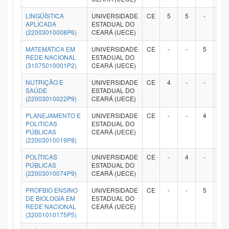
LINGÜÍSTICA
UNIVERSIDADE
CE
5
5
-
-
APLICADA
ESTADUAL DO
(22003010008P6)
CEARÁ (UECE)
MATEMÁTICA EM
UNIVERSIDADE
CE
-
-
5
-
REDE NACIONAL
ESTADUAL DO
(31075010001P2)
CEARÁ (UECE)
NUTRIÇÃO E
UNIVERSIDADE
CE
4
-
-
-
SAÚDE
ESTADUAL DO
(22003010022P9)
CEARÁ (UECE)
PLANEJAMENTO E
UNIVERSIDADE
CE
-
-
4
-
POLITICAS
ESTADUAL DO
PÚBLICAS
CEARÁ (UECE)
(22003010019P8)
POLÍTICAS
UNIVERSIDADE
CE
-
4
-
-
PÚBLICAS
ESTADUAL DO
(22003010074P9)
CEARÁ (UECE)
PROFBIO ENSINO
UNIVERSIDADE
CE
-
-
5
-
DE BIOLOGIA EM
ESTADUAL DO
REDE NACIONAL
CEARÁ (UECE)
(32001010175P5)