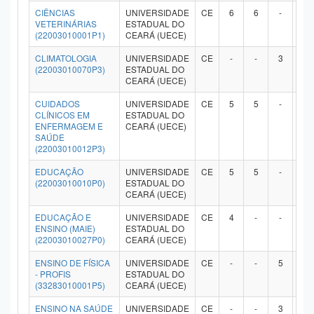
CIÊNCIAS
UNIVERSIDADE
CE
6
6
-
-
Planalto
VETERINÁRIAS
ESTADUAL DO
(22003010001P1)
CEARÁ (UECE)
CLIMATOLOGIA
UNIVERSIDADE
CE
-
-
3
-
(22003010070P3)
ESTADUAL DO
CEARÁ (UECE)
CUIDADOS
UNIVERSIDADE
CE
5
5
-
-
CLÍNICOS EM
ESTADUAL DO
ENFERMAGEM E
CEARÁ (UECE)
SAÚDE
(22003010012P3)
EDUCAÇÃO
UNIVERSIDADE
CE
5
5
-
-
(22003010010P0)
ESTADUAL DO
CEARÁ (UECE)
EDUCAÇÃO E
UNIVERSIDADE
CE
4
-
-
-
ENSINO (MAIE)
ESTADUAL DO
(22003010027P0)
CEARÁ (UECE)
ENSINO DE FÍSICA
UNIVERSIDADE
CE
-
-
5
-
- PROFIS
ESTADUAL DO
(33283010001P5)
CEARÁ (UECE)
ENSINO NA SAÚDE
UNIVERSIDADE
CE
-
-
3
-