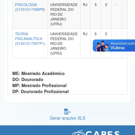
PSICOLOGIA
UNIVERSIDADE
RJ
5
5
-
-
Ministério da Ciência, Tecnologia, Inovações e Comunicações
(31001017098P8)
FEDERAL DO
RIO DE
JANEIRO
Ministério do Meio Ambiente
(UFRJ)
Ministério do Turismo
TEORIA
UNIVERSIDADE
RJ
5
5
-
-
PSICANALÍTICA
FEDERAL DO
(31001017097P1)
RIO DE
Ministério do Desenvolvimento Regional
JANEIRO
(UFRJ)
Controladoria-Geral da União
Ministério da Mulher, da Família e dos Direitos Humanos
ME: Mestrado Acadêmico
DO: Doutorado
Secretaria-Geral
MP: Mestrado Profissional
DP: Doutorado Profissional
Secretaria de Governo
Gabinete de Segurança Institucional
Advocacia-Geral da União
Gerar arquivo XLS
Banco Central do Brasil