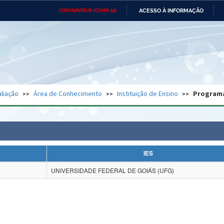
ACESSO À INFORMAÇÃO
CORONAVÍRUS (COVID-19)
Ministério da Defesa
Ministério das Relações
Mini
Exteriores
IR
PARA
O
CONTEÚDO
Ministério da Cidadania
Ministério da Saúde
Mini
Ministério do Desenvolvimento
Controladoria-Geral da União
Minis
Regional
e do
liação
Área de Conhecimento
Instituição de Ensino
Program
Advocacia-Geral da União
Banco Central do Brasil
Plana
IES
UNIVERSIDADE FEDERAL DE GOIÁS (UFG)