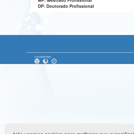
MP: Mestrado Profissional
DP: Doutorado Profissional
Compatibilidade