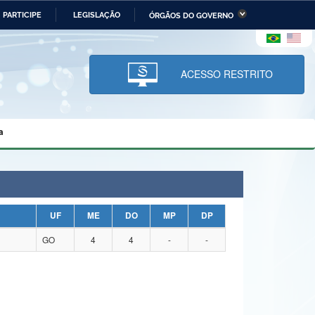
PARTICIPE
LEGISLAÇÃO
ÓRGÃOS DO GOVERNO
stério da Economia
Ministério da Infraestrutura
stério de Minas e Energia
Ministério da Ciência,
Tecnologia, Inovações e
ACESSO RESTRITO
Comunicações
tério da Mulher, da Família
Secretaria-Geral
s Direitos Humanos
a
lto
UF
ME
DO
MP
DP
GO
4
4
-
-