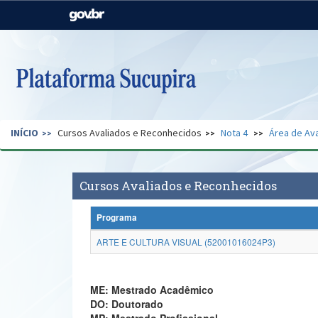
Casa Civil
Ministério da Justiça e
Segurança Pública
Ministério da Agricultura,
Ministério da Educação
Pecuária e Abastecimento
Ministério do Meio Ambiente
Ministério do Turismo
INÍCIO
Cursos Avaliados e Reconhecidos
Nota 4
Área de Ava
Secretaria de Governo
Gabinete de Segurança
Institucional
Cursos Avaliados e Reconhecidos
Programa
ARTE E CULTURA VISUAL (52001016024P3)
ME: Mestrado Acadêmico
DO: Doutorado