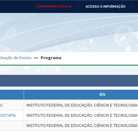
ACESSO À INFORMAÇÃO
CORONAVÍRUS (COVID-19)
Ministério da Defesa
Ministério das Relações
Mini
Exteriores
IR
PARA
O
CONTEÚDO
Ministério da Cidadania
Ministério da Saúde
Mini
Ministério do Desenvolvimento
Controladoria-Geral da União
Minis
Regional
e do
tituição de Ensino
Programa
Advocacia-Geral da União
Banco Central do Brasil
Plana
IES
8)
INSTITUTO FEDERAL DE EDUCAÇÃO, CIÊNCIA E TECNOLOGIA 
12074P8)
INSTITUTO FEDERAL DE EDUCAÇÃO, CIÊNCIA E TECNOLOGIA 
INSTITUTO FEDERAL DE EDUCAÇÃO, CIÊNCIA E TECNOLOGIA 