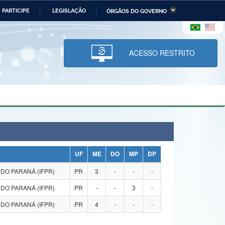
PARTICIPE
LEGISLAÇÃO
ÓRGÃOS DO GOVERNO
stério da Economia
Ministério da Infraestrutura
stério de Minas e Energia
Ministério da Ciência,
Tecnologia, Inovações e
ACESSO RESTRITO
Comunicações
tério da Mulher, da Família
Secretaria-Geral
s Direitos Humanos
lto
UF
ME
DO
MP
DP
DO PARANÁ (IFPR)
PR
3
-
-
-
DO PARANÁ (IFPR)
PR
-
-
3
-
DO PARANÁ (IFPR)
PR
4
-
-
-