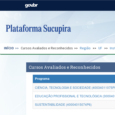
Casa Civil
Ministério da Justiça e
Segurança Pública
Ministério da Agricultura,
Ministério da Educação
Pecuária e Abastecimento
Ministério do Meio Ambiente
Ministério do Turismo
INÍCIO
Cursos Avaliados e Reconhecidos
Região
UF
Ins
Secretaria de Governo
Gabinete de Segurança
Institucional
Cursos Avaliados e Reconhecidos
Programa
CIÊNCIA, TECNOLOGIA E SOCIEDADE (40034011075P
EDUCAÇÃO PROFISSIONAL E TECNOLÓGICA (300040
SUSTENTABILIDADE (40004015074P6)