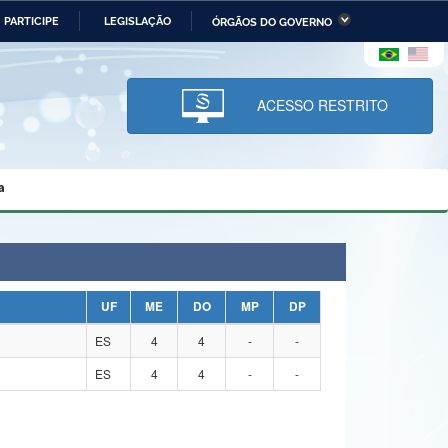
PARTICIPE
LEGISLAÇÃO
ÓRGÃOS DO GOVERNO
stério da Economia
Ministério da Infraestrutura
stério de Minas e Energia
Ministério da Ciência,
Tecnologia, Inovações e
ACESSO RESTRITO
Comunicações
tério da Mulher, da Família
Secretaria-Geral
s Direitos Humanos
a
lto
UF
ME
DO
MP
DP
ES
4
4
-
-
ES
4
4
-
-