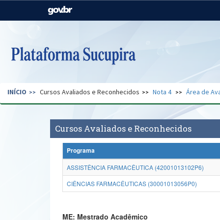
Casa Civil
Ministério da Justiça e
Segurança Pública
Ministério da Agricultura,
Ministério da Educação
Pecuária e Abastecimento
Ministério do Meio Ambiente
Ministério do Turismo
INÍCIO
Cursos Avaliados e Reconhecidos
Nota 4
Área de Ava
Secretaria de Governo
Gabinete de Segurança
Institucional
Cursos Avaliados e Reconhecidos
Programa
ASSISTÊNCIA FARMACÊUTICA (42001013102P6)
CIÊNCIAS FARMACÊUTICAS (30001013056P0)
ME: Mestrado Acadêmico