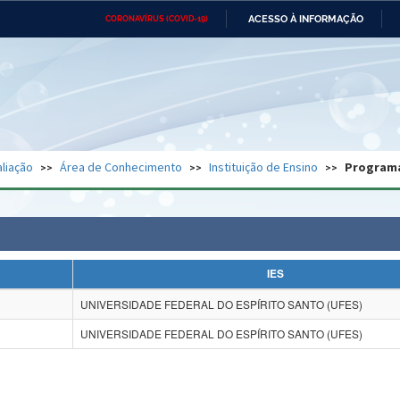
ACESSO À INFORMAÇÃO
CORONAVÍRUS (COVID-19)
Ministério da Defesa
Ministério das Relações
Mini
Exteriores
IR
PARA
O
CONTEÚDO
Ministério da Cidadania
Ministério da Saúde
Mini
Ministério do Desenvolvimento
Controladoria-Geral da União
Minis
Regional
e do
liação
Área de Conhecimento
Instituição de Ensino
Program
Advocacia-Geral da União
Banco Central do Brasil
Plana
IES
UNIVERSIDADE FEDERAL DO ESPÍRITO SANTO (UFES)
UNIVERSIDADE FEDERAL DO ESPÍRITO SANTO (UFES)