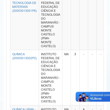
TECNOLOGIA DE
FEDERAL DE
Ministério da Ciência, Tecnologia, Inovações e Comunicações
MATERIAIS
EDUCAÇÃO
(20003013001P6)
CIÊNCIA E
TECNOLOGIA
Ministério do Meio Ambiente
DO
MARANHÃO -
Ministério do Turismo
CAMPUS
MONTE
CASTELO
Ministério do Desenvolvimento Regional
(IFMA-
MONTE
Controladoria-Geral da União
CASTELO)
QUÍMICA
INSTITUTO
MA
3
-
-
-
Ministério da Mulher, da Família e dos Direitos Humanos
(20003013002P2)
FEDERAL DE
EDUCAÇÃO
Secretaria-Geral
CIÊNCIA E
TECNOLOGIA
DO
Secretaria de Governo
MARANHÃO -
CAMPUS
Gabinete de Segurança Institucional
MONTE
CASTELO
(IFMA-
Advocacia-Geral da União
MONTE
CASTELO)
Banco Central do Brasil
QUÍMICA UFMA -
INSTITUTO
MA
-
A
-
-