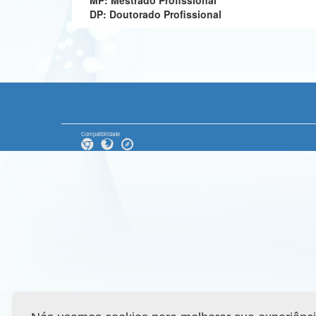
MP: Mestrado Profissional
DP: Doutorado Profissional
Compatibilidade