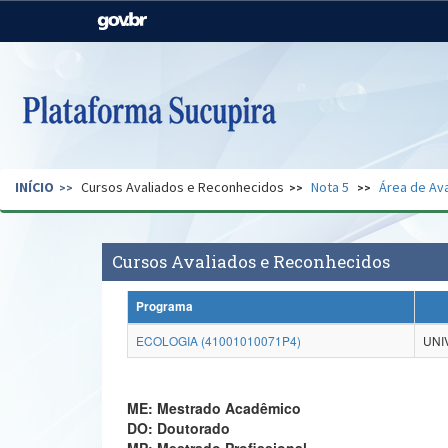
Casa Civil
Ministério da Justiça e
Segurança Pública
Ministério da Agricultura,
Ministério da Educação
Pecuária e Abastecimento
Ministério do Meio Ambiente
Ministério do Turismo
INÍCIO
Cursos Avaliados e Reconhecidos
Nota 5
Área de Ava
Secretaria de Governo
Gabinete de Segurança
Institucional
Cursos Avaliados e Reconhecidos
Programa
ECOLOGIA (41001010071P4)
UNI
ME: Mestrado Acadêmico
DO: Doutorado