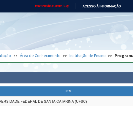
ACESSO À INFORMAÇÃO
CORONAVÍRUS (COVID-19)
Ministério da Defesa
Ministério das Relações
Mini
Exteriores
IR
PARA
O
CONTEÚDO
Ministério da Cidadania
Ministério da Saúde
Mini
Ministério do Desenvolvimento
Controladoria-Geral da União
Minis
Regional
e do
liação
Área de Conhecimento
Instituição de Ensino
Program
Advocacia-Geral da União
Banco Central do Brasil
Plana
IES
VERSIDADE FEDERAL DE SANTA CATARINA (UFSC)