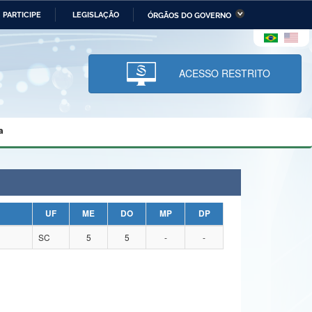
PARTICIPE
LEGISLAÇÃO
ÓRGÃOS DO GOVERNO
stério da Economia
Ministério da Infraestrutura
stério de Minas e Energia
Ministério da Ciência,
Tecnologia, Inovações e
ACESSO RESTRITO
Comunicações
tério da Mulher, da Família
Secretaria-Geral
s Direitos Humanos
a
lto
UF
ME
DO
MP
DP
SC
5
5
-
-