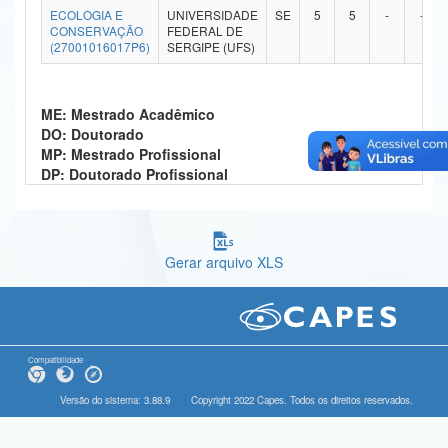
ECOLOGIA E
UNIVERSIDADE
SE
5
5
-
-
Ministério da Ciência, Tecnologia, Inovações e Comunicações
CONSERVAÇÃO
FEDERAL DE
(27001016017P6)
SERGIPE (UFS)
Ministério do Meio Ambiente
Ministério do Turismo
ME: Mestrado Acadêmico
DO: Doutorado
Ministério do Desenvolvimento Regional
MP: Mestrado Profissional
DP: Doutorado Profissional
Controladoria-Geral da União
Ministério da Mulher, da Família e dos Direitos Humanos
Gerar arquivo XLS
Secretaria-Geral
Secretaria de Governo
Gabinete de Segurança Institucional
Compatibilidade
Advocacia-Geral da União
Versão do sistema: 3.88.9
Copyright 2022 Capes. Todos os direitos reservados.
Banco Central do Brasil