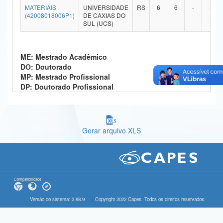
MATERIAIS
UNIVERSIDADE
RS
6
6
-
-
Ministério da Ciência, Tecnologia, Inovações e Comunicações
(42008018006P1)
DE CAXIAS DO
SUL (UCS)
Ministério do Meio Ambiente
Ministério do Turismo
ME: Mestrado Acadêmico
DO: Doutorado
Ministério do Desenvolvimento Regional
MP: Mestrado Profissional
DP: Doutorado Profissional
Controladoria-Geral da União
Ministério da Mulher, da Família e dos Direitos Humanos
Gerar arquivo XLS
Secretaria-Geral
Secretaria de Governo
Gabinete de Segurança Institucional
Compatibilidade
Advocacia-Geral da União
Versão do sistema: 3.88.9
Copyright 2022 Capes. Todos os direitos reservados.
Banco Central do Brasil