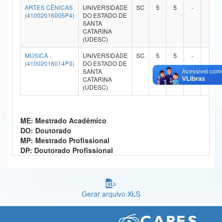
ARTES CÊNICAS
UNIVERSIDADE
SC
5
5
-
-
Ministério da Ciência, Tecnologia, Inovações e Comunicações
(41002016005P4)
DO ESTADO DE
SANTA
CATARINA
Ministério do Meio Ambiente
(UDESC)
Ministério do Turismo
MÚSICA
UNIVERSIDADE
SC
5
5
-
-
(41002016014P3)
DO ESTADO DE
SANTA
Ministério do Desenvolvimento Regional
CATARINA
(UDESC)
Controladoria-Geral da União
Ministério da Mulher, da Família e dos Direitos Humanos
ME: Mestrado Acadêmico
DO: Doutorado
Secretaria-Geral
MP: Mestrado Profissional
DP: Doutorado Profissional
Secretaria de Governo
Gabinete de Segurança Institucional
Advocacia-Geral da União
Gerar arquivo XLS
Banco Central do Brasil