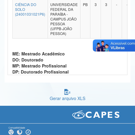
CIÊNCIA DO
UNIVERSIDADE
PB
3
3
-
-
Ministério da Ciência, Tecnologia, Inovações e Comunicações
SOLO
FEDERAL DA
(24001031021P6)
PARAÍBA -
CAMPUS JOÃO
Ministério do Meio Ambiente
PESSOA
(UFPB-JOÃO
Ministério do Turismo
PESSOA)
Ministério do Desenvolvimento Regional
ME: Mestrado Acadêmico
Controladoria-Geral da União
DO: Doutorado
MP: Mestrado Profissional
Ministério da Mulher, da Família e dos Direitos Humanos
DP: Doutorado Profissional
Secretaria-Geral
Secretaria de Governo
Gerar arquivo XLS
Gabinete de Segurança Institucional
Advocacia-Geral da União
Banco Central do Brasil
Compatibilidade