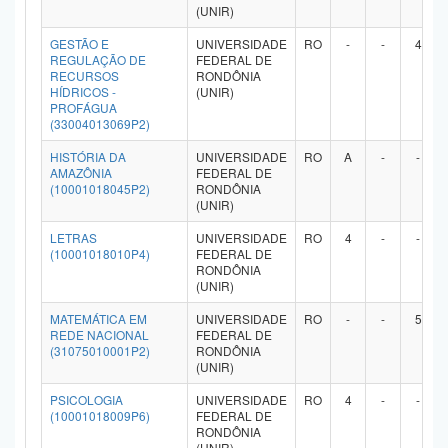
(UNIR)
GESTÃO E
UNIVERSIDADE
RO
-
-
4
REGULAÇÃO DE
FEDERAL DE
RECURSOS
RONDÔNIA
HÍDRICOS -
(UNIR)
PROFÁGUA
(33004013069P2)
HISTÓRIA DA
UNIVERSIDADE
RO
A
-
-
AMAZÔNIA
FEDERAL DE
(10001018045P2)
RONDÔNIA
(UNIR)
LETRAS
UNIVERSIDADE
RO
4
-
-
(10001018010P4)
FEDERAL DE
RONDÔNIA
(UNIR)
MATEMÁTICA EM
UNIVERSIDADE
RO
-
-
5
REDE NACIONAL
FEDERAL DE
(31075010001P2)
RONDÔNIA
(UNIR)
PSICOLOGIA
UNIVERSIDADE
RO
4
-
-
(10001018009P6)
FEDERAL DE
RONDÔNIA
(UNIR)