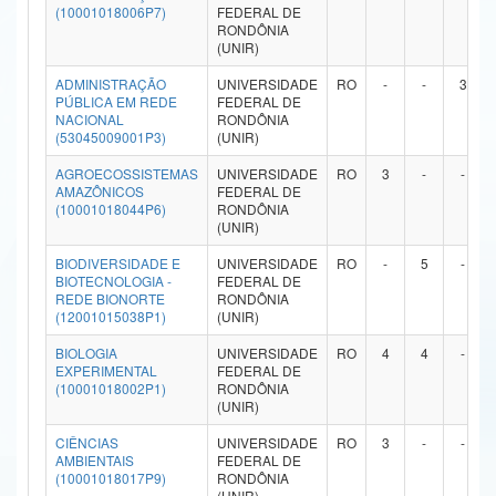
(10001018006P7)
FEDERAL DE
Ministério da Ciência, Tecnologia, Inovações e Comunicações
RONDÔNIA
(UNIR)
Ministério do Meio Ambiente
ADMINISTRAÇÃO
UNIVERSIDADE
RO
-
-
3
PÚBLICA EM REDE
FEDERAL DE
Ministério do Turismo
NACIONAL
RONDÔNIA
(53045009001P3)
(UNIR)
Ministério do Desenvolvimento Regional
AGROECOSSISTEMAS
UNIVERSIDADE
RO
3
-
-
AMAZÔNICOS
FEDERAL DE
Controladoria-Geral da União
(10001018044P6)
RONDÔNIA
(UNIR)
Ministério da Mulher, da Família e dos Direitos Humanos
BIODIVERSIDADE E
UNIVERSIDADE
RO
-
5
-
BIOTECNOLOGIA -
FEDERAL DE
Secretaria-Geral
REDE BIONORTE
RONDÔNIA
(12001015038P1)
(UNIR)
Secretaria de Governo
BIOLOGIA
UNIVERSIDADE
RO
4
4
-
EXPERIMENTAL
FEDERAL DE
Gabinete de Segurança Institucional
(10001018002P1)
RONDÔNIA
(UNIR)
Advocacia-Geral da União
CIÊNCIAS
UNIVERSIDADE
RO
3
-
-
AMBIENTAIS
FEDERAL DE
Banco Central do Brasil
(10001018017P9)
RONDÔNIA
(UNIR)