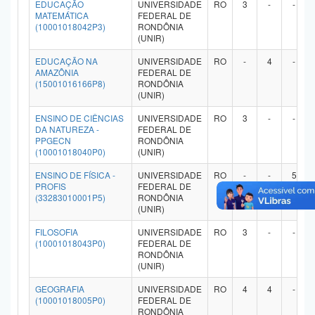
EDUCAÇÃO
UNIVERSIDADE
RO
3
-
-
MATEMÁTICA
FEDERAL DE
(10001018042P3)
RONDÔNIA
(UNIR)
EDUCAÇÃO NA
UNIVERSIDADE
RO
-
4
-
AMAZÔNIA
FEDERAL DE
(15001016166P8)
RONDÔNIA
(UNIR)
ENSINO DE CIÊNCIAS
UNIVERSIDADE
RO
3
-
-
DA NATUREZA -
FEDERAL DE
PPGECN
RONDÔNIA
(10001018040P0)
(UNIR)
ENSINO DE FÍSICA -
UNIVERSIDADE
RO
-
-
5
PROFIS
FEDERAL DE
(33283010001P5)
RONDÔNIA
(UNIR)
FILOSOFIA
UNIVERSIDADE
RO
3
-
-
(10001018043P0)
FEDERAL DE
RONDÔNIA
(UNIR)
GEOGRAFIA
UNIVERSIDADE
RO
4
4
-
(10001018005P0)
FEDERAL DE
RONDÔNIA