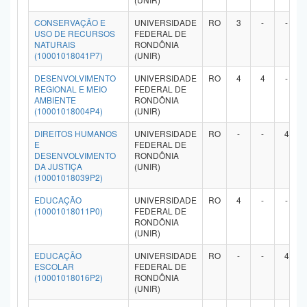
Planalto
CONSERVAÇÃO E
UNIVERSIDADE
RO
3
-
-
USO DE RECURSOS
FEDERAL DE
NATURAIS
RONDÔNIA
(10001018041P7)
(UNIR)
DESENVOLVIMENTO
UNIVERSIDADE
RO
4
4
-
REGIONAL E MEIO
FEDERAL DE
AMBIENTE
RONDÔNIA
(10001018004P4)
(UNIR)
DIREITOS HUMANOS
UNIVERSIDADE
RO
-
-
4
E
FEDERAL DE
DESENVOLVIMENTO
RONDÔNIA
DA JUSTIÇA
(UNIR)
(10001018039P2)
EDUCAÇÃO
UNIVERSIDADE
RO
4
-
-
(10001018011P0)
FEDERAL DE
RONDÔNIA
(UNIR)
EDUCAÇÃO
UNIVERSIDADE
RO
-
-
4
ESCOLAR
FEDERAL DE
(10001018016P2)
RONDÔNIA
(UNIR)