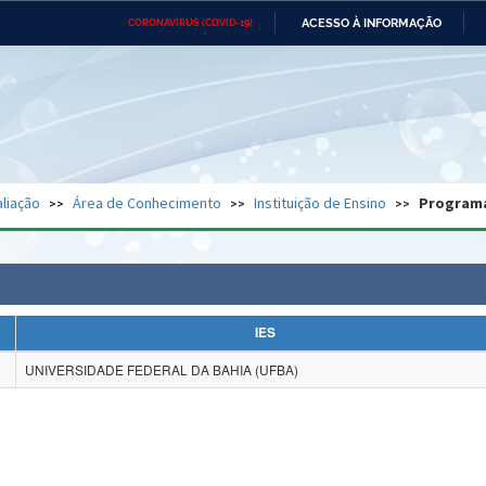
ACESSO À INFORMAÇÃO
CORONAVÍRUS (COVID-19)
Ministério da Defesa
Ministério das Relações
Mini
Exteriores
IR
PARA
O
CONTEÚDO
Ministério da Cidadania
Ministério da Saúde
Mini
Ministério do Desenvolvimento
Controladoria-Geral da União
Minis
Regional
e do
liação
Área de Conhecimento
Instituição de Ensino
Program
Advocacia-Geral da União
Banco Central do Brasil
Plana
IES
UNIVERSIDADE FEDERAL DA BAHIA (UFBA)