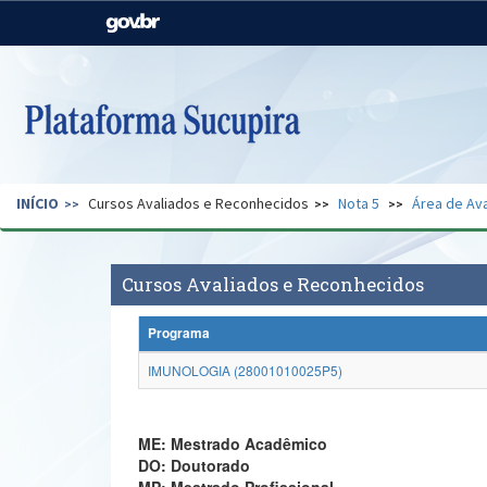
Casa Civil
Ministério da Justiça e
Segurança Pública
Ministério da Agricultura,
Ministério da Educação
Pecuária e Abastecimento
Ministério do Meio Ambiente
Ministério do Turismo
INÍCIO
Cursos Avaliados e Reconhecidos
Nota 5
Área de Ava
Secretaria de Governo
Gabinete de Segurança
Institucional
Cursos Avaliados e Reconhecidos
Programa
IMUNOLOGIA (28001010025P5)
ME: Mestrado Acadêmico
DO: Doutorado