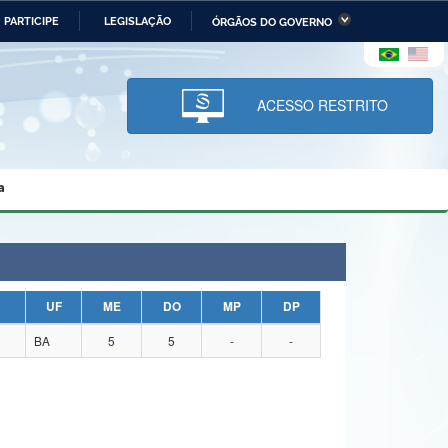
PARTICIPE
LEGISLAÇÃO
ÓRGÃOS DO GOVERNO
stério da Economia
Ministério da Infraestrutura
stério de Minas e Energia
Ministério da Ciência,
Tecnologia, Inovações e
ACESSO RESTRITO
Comunicações
tério da Mulher, da Família
Secretaria-Geral
s Direitos Humanos
a
lto
UF
ME
DO
MP
DP
BA
5
5
-
-