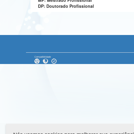
MP: Mestrado Profissional
DP: Doutorado Profissional
Compatibilidade