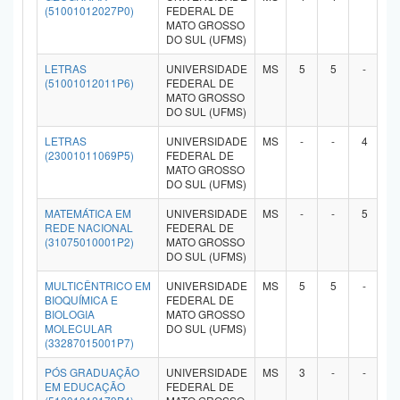
(51001012027P0)
FEDERAL DE
MATO GROSSO
DO SUL (UFMS)
LETRAS
UNIVERSIDADE
MS
5
5
-
-
(51001012011P6)
FEDERAL DE
MATO GROSSO
DO SUL (UFMS)
LETRAS
UNIVERSIDADE
MS
-
-
4
-
(23001011069P5)
FEDERAL DE
MATO GROSSO
DO SUL (UFMS)
MATEMÁTICA EM
UNIVERSIDADE
MS
-
-
5
-
REDE NACIONAL
FEDERAL DE
(31075010001P2)
MATO GROSSO
DO SUL (UFMS)
MULTICÊNTRICO EM
UNIVERSIDADE
MS
5
5
-
-
BIOQUÍMICA E
FEDERAL DE
BIOLOGIA
MATO GROSSO
MOLECULAR
DO SUL (UFMS)
(33287015001P7)
PÓS GRADUAÇÃO
UNIVERSIDADE
MS
3
-
-
-
EM EDUCAÇÃO
FEDERAL DE