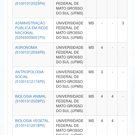
(51001012023P4)
FEDERAL DE
Ministério da Ciência, Tecnologia, Inovações e Comunicações
MATO GROSSO
DO SUL (UFMS)
Ministério do Meio Ambiente
ADMINISTRAÇÃO
UNIVERSIDADE
MS
-
-
3
-
PÚBLICA EM REDE
FEDERAL DE
Ministério do Turismo
NACIONAL
MATO GROSSO
(53045009001P3)
DO SUL (UFMS)
Ministério do Desenvolvimento Regional
AGRONOMIA
UNIVERSIDADE
MS
4
-
-
-
(51001012034P6)
FEDERAL DE
Controladoria-Geral da União
MATO GROSSO
DO SUL (UFMS)
Ministério da Mulher, da Família e dos Direitos Humanos
ANTROPOLOGIA
UNIVERSIDADE
MS
3
-
-
-
SOCIAL
FEDERAL DE
Secretaria-Geral
(51001012174P2)
MATO GROSSO
DO SUL (UFMS)
Secretaria de Governo
BIOLOGIA ANIMAL
UNIVERSIDADE
MS
4
4
-
-
(51001012029P2)
FEDERAL DE
Gabinete de Segurança Institucional
MATO GROSSO
DO SUL (UFMS)
Advocacia-Geral da União
BIOLOGIA VEGETAL
UNIVERSIDADE
MS
4
4
-
-
(51001012018P0)
FEDERAL DE
Banco Central do Brasil
MATO GROSSO
DO SUL (UFMS)