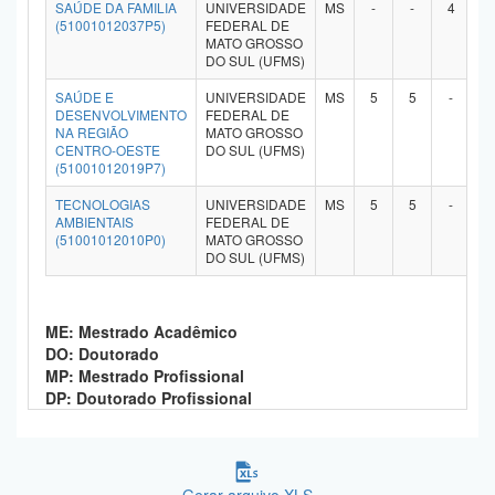
SAÚDE DA FAMILIA
UNIVERSIDADE
MS
-
-
4
-
(51001012037P5)
FEDERAL DE
MATO GROSSO
DO SUL (UFMS)
SAÚDE E
UNIVERSIDADE
MS
5
5
-
-
DESENVOLVIMENTO
FEDERAL DE
NA REGIÃO
MATO GROSSO
CENTRO-OESTE
DO SUL (UFMS)
(51001012019P7)
TECNOLOGIAS
UNIVERSIDADE
MS
5
5
-
-
AMBIENTAIS
FEDERAL DE
(51001012010P0)
MATO GROSSO
DO SUL (UFMS)
ME: Mestrado Acadêmico
DO: Doutorado
MP: Mestrado Profissional
DP: Doutorado Profissional