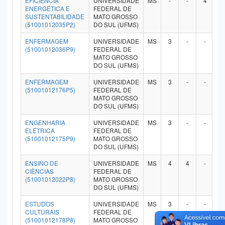
EFICIÊNCIA
UNIVERSIDADE
MS
-
-
4
-
ENERGÉTICA E
FEDERAL DE
SUSTENTABILIDADE
MATO GROSSO
(51001012035P2)
DO SUL (UFMS)
ENFERMAGEM
UNIVERSIDADE
MS
3
-
-
-
(51001012036P9)
FEDERAL DE
MATO GROSSO
DO SUL (UFMS)
ENFERMAGEM
UNIVERSIDADE
MS
3
-
-
-
(51001012176P5)
FEDERAL DE
MATO GROSSO
DO SUL (UFMS)
ENGENHARIA
UNIVERSIDADE
MS
3
-
-
-
ELÉTRICA
FEDERAL DE
(51001012175P9)
MATO GROSSO
DO SUL (UFMS)
ENSINO DE
UNIVERSIDADE
MS
4
4
-
-
CIÊNCIAS
FEDERAL DE
(51001012022P8)
MATO GROSSO
DO SUL (UFMS)
ESTUDOS
UNIVERSIDADE
MS
3
-
-
-
CULTURAIS
FEDERAL DE
(51001012178P8)
MATO GROSSO