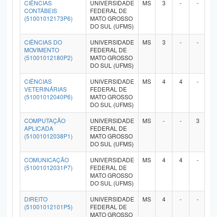
CIÊNCIAS
UNIVERSIDADE
MS
3
-
-
-
CONTÁBEIS
FEDERAL DE
(51001012173P6)
MATO GROSSO
DO SUL (UFMS)
CIÊNCIAS DO
UNIVERSIDADE
MS
3
-
-
-
MOVIMENTO
FEDERAL DE
(51001012180P2)
MATO GROSSO
DO SUL (UFMS)
CIÊNCIAS
UNIVERSIDADE
MS
4
4
-
-
VETERINÁRIAS
FEDERAL DE
(51001012040P6)
MATO GROSSO
DO SUL (UFMS)
COMPUTAÇÃO
UNIVERSIDADE
MS
-
-
3
-
APLICADA
FEDERAL DE
(51001012038P1)
MATO GROSSO
DO SUL (UFMS)
COMUNICAÇÃO
UNIVERSIDADE
MS
4
4
-
-
(51001012031P7)
FEDERAL DE
MATO GROSSO
DO SUL (UFMS)
DIREITO
UNIVERSIDADE
MS
4
-
-
-
(51001012101P5)
FEDERAL DE
MATO GROSSO