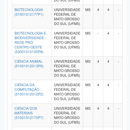
Planalto
BIOTECNOLOGIA
UNIVERSIDADE
MS
4
4
-
-
(51001012177P1)
FEDERAL DE
MATO GROSSO
DO SUL (UFMS)
BIOTECNOLOGIA E
UNIVERSIDADE
MS
-
4
-
-
BIODIVERSIDADE -
FEDERAL DE
REDE PRÓ-
MATO GROSSO
CENTRO-OESTE
DO SUL (UFMS)
(53001010100P8)
CIÊNCIA ANIMAL
UNIVERSIDADE
MS
4
4
-
-
(51001012013P9)
FEDERAL DE
MATO GROSSO
DO SUL (UFMS)
CIÊNCIA DA
UNIVERSIDADE
MS
4
4
-
-
COMPUTAÇÃO
FEDERAL DE
(51001012012P2)
MATO GROSSO
DO SUL (UFMS)
CIÊNCIA DOS
UNIVERSIDADE
MS
4
4
-
-
MATERIAIS
FEDERAL DE
(51001012170P7)
MATO GROSSO
DO SUL (UFMS)