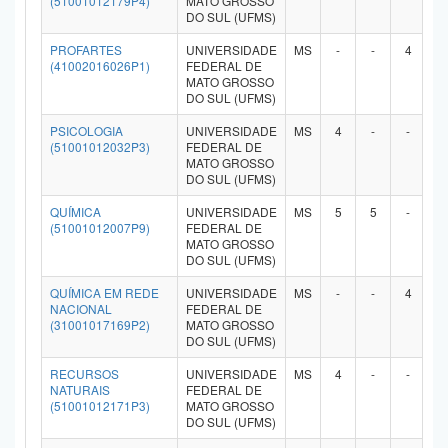
(51001012179P4)
MATO GROSSO
DO SUL (UFMS)
PROFARTES
UNIVERSIDADE
MS
-
-
4
-
(41002016026P1)
FEDERAL DE
MATO GROSSO
DO SUL (UFMS)
PSICOLOGIA
UNIVERSIDADE
MS
4
-
-
-
(51001012032P3)
FEDERAL DE
MATO GROSSO
DO SUL (UFMS)
QUÍMICA
UNIVERSIDADE
MS
5
5
-
-
(51001012007P9)
FEDERAL DE
MATO GROSSO
DO SUL (UFMS)
QUÍMICA EM REDE
UNIVERSIDADE
MS
-
-
4
-
NACIONAL
FEDERAL DE
(31001017169P2)
MATO GROSSO
DO SUL (UFMS)
RECURSOS
UNIVERSIDADE
MS
4
-
-
-
NATURAIS
FEDERAL DE
(51001012171P3)
MATO GROSSO
DO SUL (UFMS)