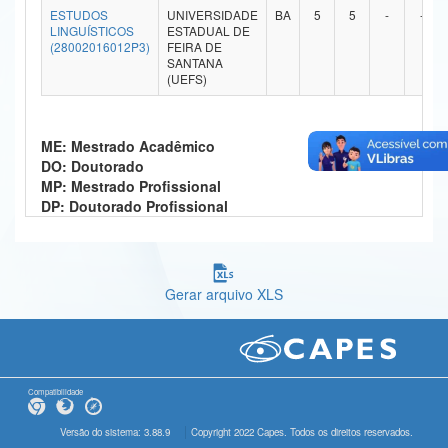
ESTUDOS
UNIVERSIDADE
BA
5
5
-
-
Ministério da Ciência, Tecnologia, Inovações e Comunicações
LINGUÍSTICOS
ESTADUAL DE
(28002016012P3)
FEIRA DE
SANTANA
Ministério do Meio Ambiente
(UEFS)
Ministério do Turismo
ME: Mestrado Acadêmico
Ministério do Desenvolvimento Regional
DO: Doutorado
MP: Mestrado Profissional
Controladoria-Geral da União
DP: Doutorado Profissional
Ministério da Mulher, da Família e dos Direitos Humanos
Secretaria-Geral
Gerar arquivo XLS
Secretaria de Governo
Gabinete de Segurança Institucional
Advocacia-Geral da União
Compatibilidade
Banco Central do Brasil
Versão do sistema: 3.88.9
Copyright 2022 Capes. Todos os direitos reservados.